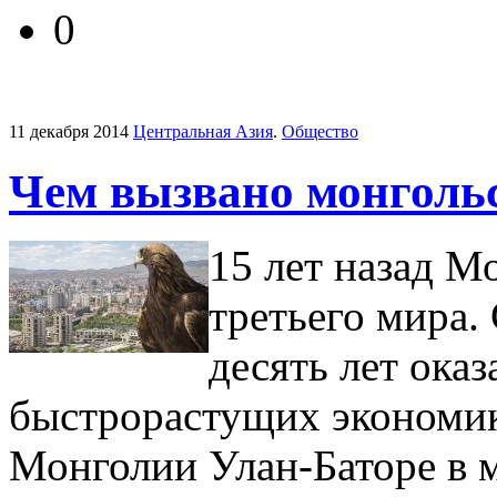
0
11 декабря 2014
Центральная Азия
.
Общество
Чем вызвано монгольс
15 лет назад М
третьего мира.
десять лет оказ
быстрорастущих экономик
Монголии Улан-Баторе в м