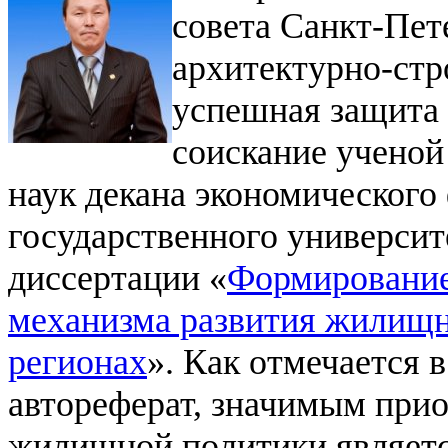
совета Санкт-Пет
архитектурно-стр
успешная защита 
соискание ученой
наук декана экономического
государственного университ
диссертации «
Формирование
механизма развития жилищн
регионах
».
Как отмечается в
автореферат, значимым при
жилищной политики являетс