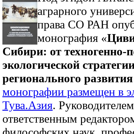
аграрного универс
права СО РАН опуб
монография «
Циви
Сибири: от техногенно-п
экологической стратегии
регионального развития 
монографии размещен в э
Тува.Азия
. Руководителем
ответственным редактором
философских наук, профе