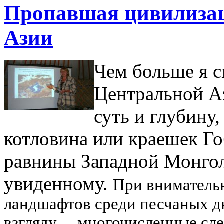
Пропавшая цивилиза
Азии
Чем больше я 
Центральной Аз
суть и глубину,
котловина или краешек Г
равнины Западной Монгол
увиденному.
При вниматель
ландшафтов среди песчаных д
взгляду… многочисленные сле