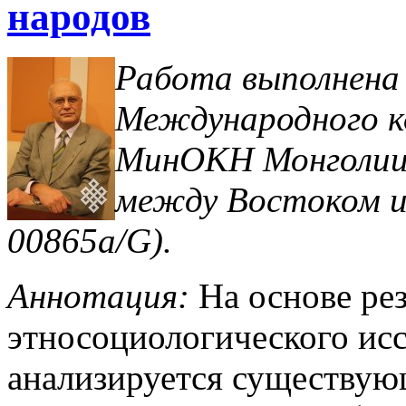
народов
Работа выполнена
Международного 
МинОКН Монголии 
между Востоком и
00865а/G).
Аннотация:
На основе рез
этносоциологического исс
анализируется существую