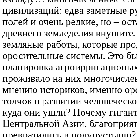
цивилизаций: едва заметные р
полей и очень редкие, но – ос
древнего земледелия внушите
земляные работы, которые про
оросительные системы. Это б
планировка агроирригационых
проживало на них многочислен
мнению историков, именно о
толчок в развитии человеческ
куда они ушли? Почему гиган
Центральной Азии, благоприят
превратились в полупустыню?