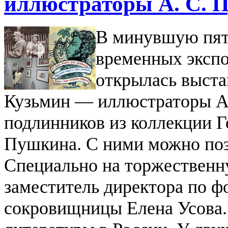
иллюстраторы А. С. 
В минувшую пятн
временных эксп
открылась выстав
Кузьмин — иллюстраторы А.
подлинников из коллекции Г
Пушкина. С ними можно поз
Специально на торжествен
заместитель директора по ф
сокровищницы Елена Усова.