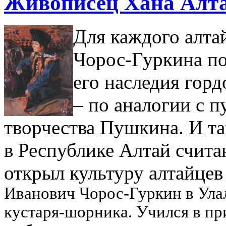
Живописец Хана Алт
Для каждого алта
Чорос-Гуркина по
его наследия гор
– по аналогии с 
творчества Пушкина. И та
в Республике Алтай счита
открыл культуру алтайцев
Иванович Чорос-Гуркин в Улал
кустаря-шорника. Учился в пр