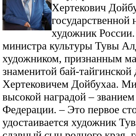
Хертекович Дойб
государственной 
художник России
министра культуры Тувы Ал
художником, признанным ма
знаменитой бай-тайгинской
Хертековичем Дойбухаа. Ми
высокой наградой – звание
Федерации.
– Это первое ст
удостаивается художник Тув
славный сын родного края, 