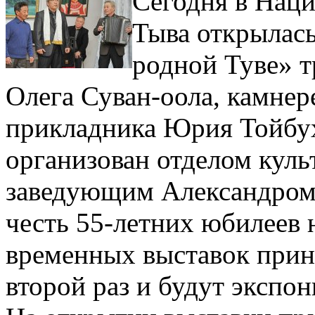
Сегодня в Нац
Тыва открылас
родной Туве» 
Олега Суван-оола, камне
прикладника Юрия Тойбу
организован отделом культ
заведующим Александром
честь 55-летних юбилеев 
временных выставок прин
второй раз и будут экспон