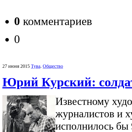
0
комментариев
0
27 июня 2015
Тува
.
Общество
Юрий Курский: солдат
Известному худо
журналистов и 
исполнилось бы 9