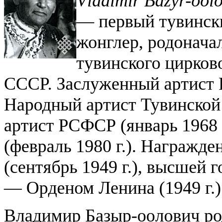
Vladimir Bazyr-ool
— первый тувински
жонглер, родонача
тувинского цирков
СССР. Заслуженный артист Р
Народный артист Тувинской 
артист РСФСР (январь 1968 
(февраль 1980 г.). Награжд
(сентябрь 1949 г.), высшей
— Орденом Ленина (1949 г.)
Владимир Базыр-оолович род