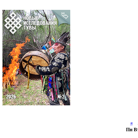
«
А
Пн
В