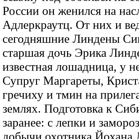
России он женился на нас
Адлеркраутц. От них и в
сегодняшние Линдены Сию
старшая дочь Эрика Линд
известная лошадница, у н
Супруг Маргареты, Крист
гречиху и тмин на приле
землях. Подготовка к Сиб
заранее: с лепки и заморо
добычи охотника Йохана 