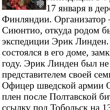
17 января в д
Финляндии. Организатор 
Сиюнтио, откуда родом б
экспедиции Эрик Линден. 
состоялся в его доме, зам
году. Эрик Линден был не
представителем своей сем
Офицер шведской армии О
плен после Полтавской би
ссылку под Тобольск на 1