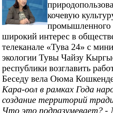
природопользова
кочевую культур
промышленного р
широкий интерес в обществе
телеканале «Тува 24» с мин
экологии Тувы Чайзу Кыргыс
республики возглавить рабо
Беседу вела Оюма Кошкенд
Кара-оол в рамках Года на
создание территорий тради
Что это подразумевает?
-