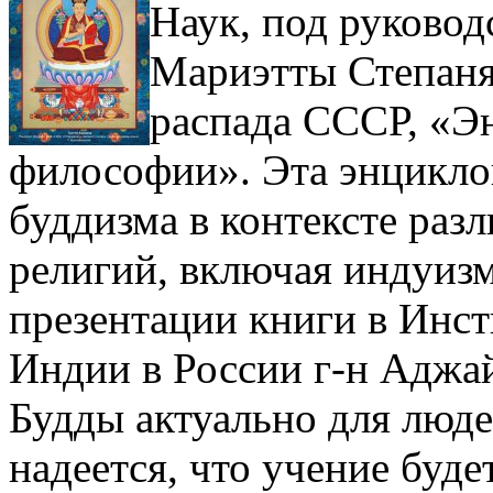
Наук, под руковод
Мариэтты Степаня
распада СССР, «Э
философии». Эта энцикло
буддизма в контексте раз
религий, включая индуизм
презентации книги в Инс
Индии в России г-н Аджай
Будды актуально для люде
надеется, что учение буд