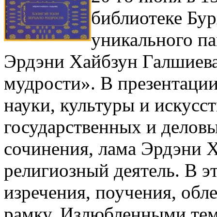
библиотеке Бур
уникального па
Эрдэни Хайбзун Галшиева
мудрости».
В презентации
науки, культуры и искусст
государственных и деловы
сочинения, лама Эрдэни 
религиозный деятель. В э
изречения, поучения, обл
рамку. Излюбленными тем