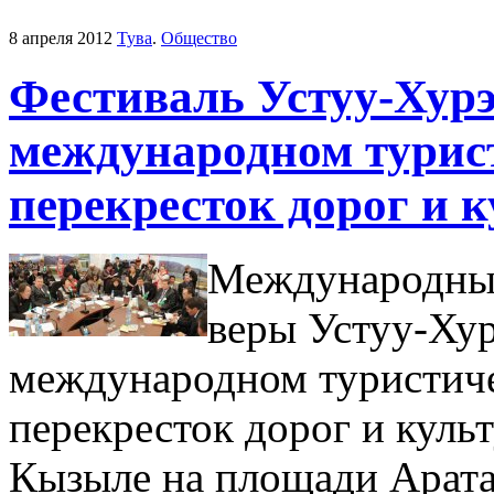
8 апреля 2012
Тува
.
Общество
Фестиваль Устуу-Хурэ
международном турис
перекресток дорог и 
Международный
веры Устуу-Хур
международном туристиче
перекресток дорог и куль
Кызыле на площади Арата