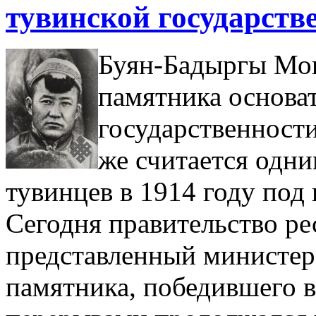
тувинской государств
Буян-Бадыргы Мо
памятника основа
государственност
же считается одн
тувинцев в 1914 году под
Сегодня правительство р
представленный министер
памятника, победившего в