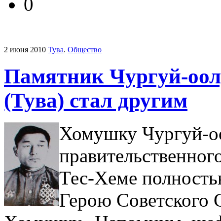
0
2 июня 2010
Тува
.
Общество
Памятник Чургуй-оол
(Тува) стал другим
Хомушку Чургуй-о
правительственног
Тес-Хеме полность
Герою Советского 