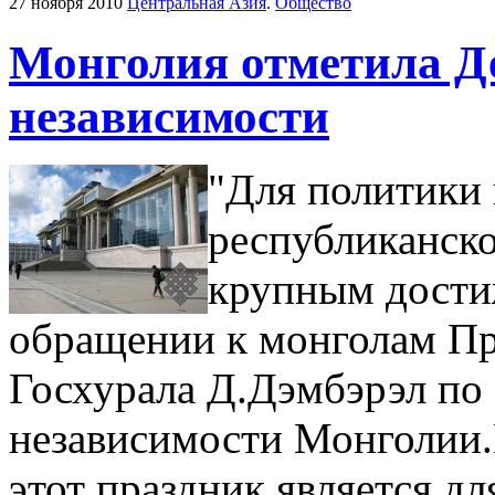
27 ноября 2010
Центральная Азия
.
Общество
Монголия отметила Д
независимости
"Для политики 
республиканско
крупным достиж
обращении к монголам Пр
Госхурала Д.Дэмбэрэл по
независимости Монголии.Г
этот праздник является д