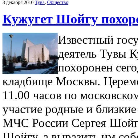
3 декабря 2010
Тува
.
Общество
Кужугет Шойгу похор
Известный гос
деятель Тувы 
похоронен сего
кладбище Москвы. Церемо
11.00 часов по московско
участие родные и близкие
МЧС России Сергея Шойг
Шойгу, а выразить им соб