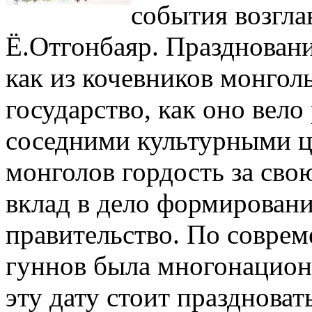
события возгла
Ё.Отгонбаяр. Праздновани
как из кочевников монгол
государство, как оно вел
соседними культурными ц
монголов гордость за сво
вклад в дело формировани
правительство. По совре
гуннов была многонацион
эту дату стоит празднова