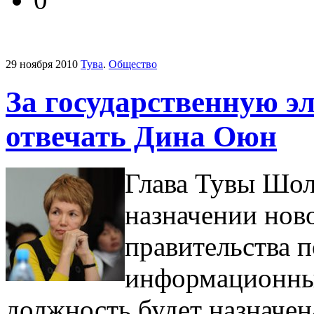
29 ноября 2010
Тува
.
Общество
За государственную э
отвечать Дина Оюн
Глава Тувы Шол
назначении нов
правительства 
информационны
должность будет назначен