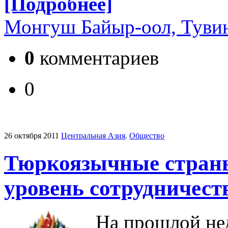
[Подробнее]
Монгуш Байыр-оол, Тувин
0
комментариев
0
26 октября 2011
Центральная Азия
.
Общество
Тюркоязычные стран
уровень сотрудничест
На прошлой нед