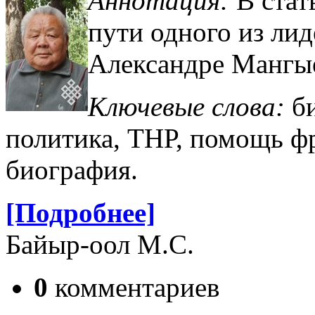
Аннотация:
В стат
пути одного из ли
Александре Мангые
Ключевые слова:
б
политика, ТНР, помощь фр
биография.
[Подробнее]
Байыр-оол М.С.
0
комментариев