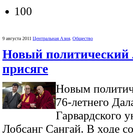
100
9 августа 2011
Центральная Азия
.
Общество
Новый политический 
присяге
Новым политич
76-летнего Да
Гарвардского у
Лобсанг Сангай. В ходе с