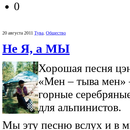
0
20 августа 2011
Тува
.
Общество
Не Я, а МЫ
Хорошая песня цэ
«Мен – тыва мен» 
горные серебряные 
для альпинистов.
Мы эту песню вслух и в м