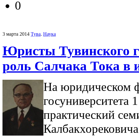
0
3 марта 2014
Тува
.
Наука
Юристы Тувинского г
роль Салчака Тока в 
На юридическом ф
госуниверситета 1
практический сем
Калбакхорековича