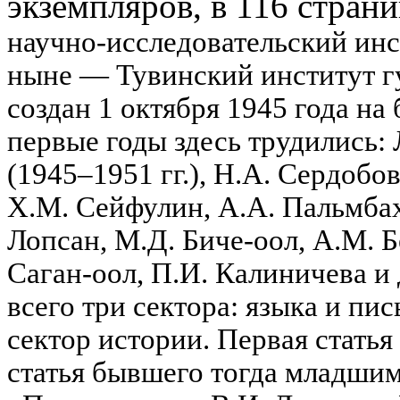
экземпляров, в 116 стран
научно-исследовательский инс
ныне — Тувинский институт г
создан 1 октября 1945 года на
первые годы здесь трудились:
(1945–1951 гг.), Н.А. Сердобо
Х.М. Сейфулин, А.А. Пальмбах,
Лопсан, М.Д. Биче-оол, А.М. Б
Саган-оол, П.И. Калиничева и
всего три сектора: языка и пи
сектор истории.
Первая статья
статья бывшего тогда младши