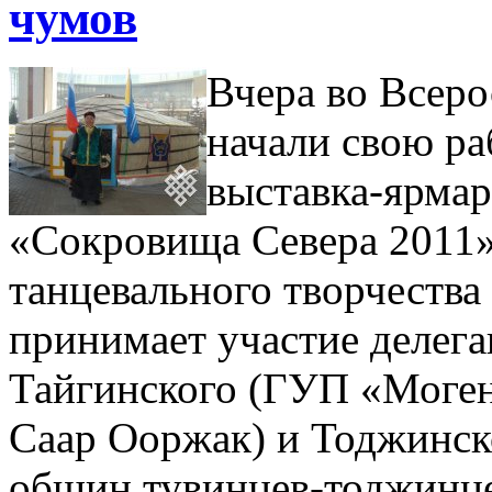
чумов
Вчера во Всер
начали свою р
выставка-ярма
«Сокровища Севера 2011»
танцевального творчества
принимает участие делега
Тайгинского (ГУП «Моген
Саар Ооржак) и Тоджинск
общин тувинцев-тоджинце