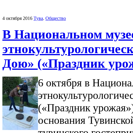
4 октября 2016
Тува
.
Общество
В Национальном музе
этнокультурологичес
Дою» («Праздник уро
6 октября в Национа
этнокультурологиче
(«Праздник урожая»
основания Тувинско
тувинского гостепри