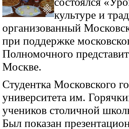
состоялся «Ур
культуре и тра
организованный Московс
при поддержке московског
Полномочного представите
Москве.
Студентка Московского го
университета им. Горячк
учеников столичной школы
Был показан презентацио