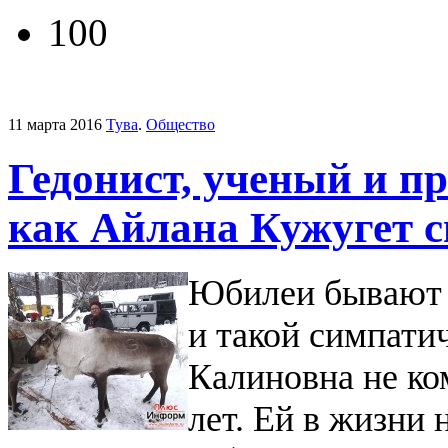
100
11 марта 2016
Тува
.
Общество
Гедонист, ученый и п
как Айлана Кужугет с
Юбилеи бывают у
и такой симпатич
Калиновна не ко
лет. Ей в жизни 