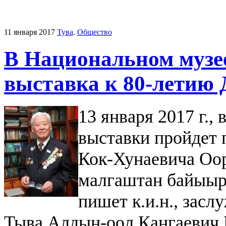
11 января 2017
Тува
.
Общество
В Национальном музе
выставка к 80-летию
13 января 2017 г.,
выставки пройдет 
Кок-Хунаевича Оор
малгаштан байыы
пишет к.и.н., зас
Тыва Алдын-оол Кангаевич 