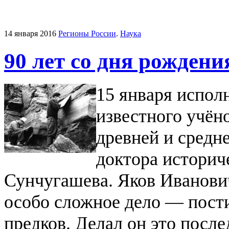
14 января 2016
Регионы России
.
Наука
90 лет со дня рожден
15 января испол
известного учён
древней и средн
доктора историч
Сунчугашева.
Яков Иванович
особо сложное дело — пост
предков. Делал он это после