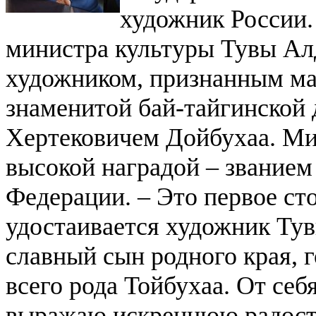
художник России
министра культуры Тувы Ал
художником, признанным ма
знаменитой бай-тайгинской
Хертековичем Дойбухаа. Ми
высокой наградой – звание
Федерации.
– Это первое ст
удостаивается художник Тув
славный сын родного края, 
всего рода Тойбухаа. От себ
выражаю искреннюю радость