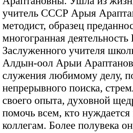
Араптановны.
Ушла из жизн
учитель СССР Арыя Араптан
методист, образец преданно
многогранная деятельность
Заслуженного учителя школ
Алдын-оол Арыи Араптановн
служения любимому делу, п
непрерывного поиска, стре
своего опыта, духовной щед
помочь всем, кто нуждается 
коллегам. Более полувека о