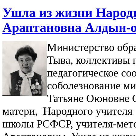
Ушла из жизни Наро
Араптановна Алдын-
Министерство обра
Тыва, коллективы
педагогическое со
соболезнование ми
Татьяне Оюновне С
матери, Народного учителя
школы РСФСР, учителя-мет