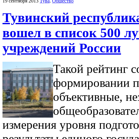
19 сентября 2013
Тува
.
Общество
Тувинский республик
вошел в список 500 л
учреждений России
Такой рейтинг с
формировании п
объективные, не
общеобразовате
измерения уровня подгот
результаты единого госуд