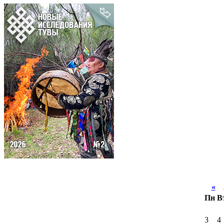
«
А
Пн
В
3
4