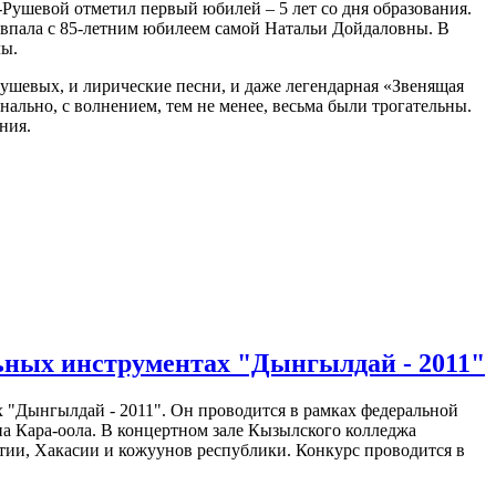
Рушевой отметил первый юбилей – 5 лет со дня образования.
 совпала с 85-летним юбилеем самой Натальи Дойдаловны. В
лы.
ушевых, и лирические песни, и даже легендарная «Звенящая
ально, с волнением, тем не менее, весьма были трогательны.
ания.
ьных инструментах "Дынгылдай - 2011"
 "Дынгылдай - 2011". Он проводится в рамках федеральной
а Кара-оола. В концертном зале Кызылского колледжа
ятии, Хакасии и кожуунов республики. Конкурс проводится в