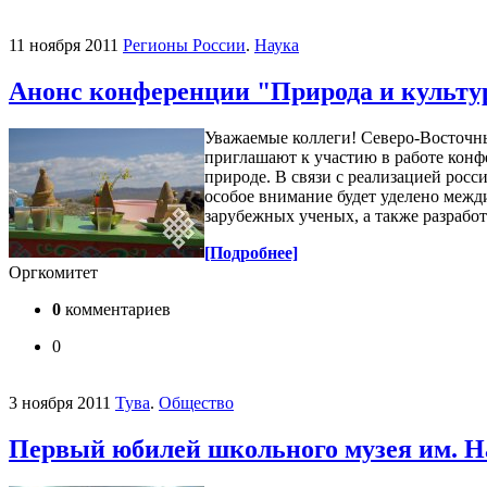
11 ноября 2011
Регионы России
.
Наука
Анонс конференции "Природа и культу
Уважаемые коллеги! Северо-Восточны
приглашают к участию в работе конф
природе. В связи с реализацией росс
особое внимание будет уделено меж
зарубежных ученых, а также разрабо
[Подробнее]
Оргкомитет
0
комментариев
0
3 ноября 2011
Тува
.
Общество
Первый юбилей школьного музея им. 