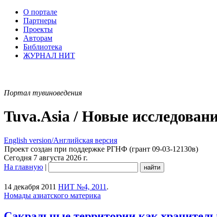
О портале
Партнеры
Проекты
Авторам
Библиотека
ЖУРНАЛ НИТ
Портал тувиноведения
Tuva.Asia / Новые исследован
English version/Английская версия
Проект создан при поддержке РГНФ (грант 09-03-12130в)
Сегодня 7 августа 2026 г.
На главную
|
14 декабря 2011
НИТ №4, 2011
.
Номады азиатского материка
Сакральные территории как хранитель