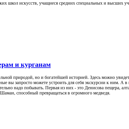
ких школ искусств, учащиеся средних специальных и высших у
ерам и курганам
тельной природой, но и богатейшей историей.
Здесь можно увиде
дные вы запросто можете устроить для себя экскурсии к ним. А 
тельно надо побывать. Первая из них - это Денисова пещера, а
Шаман, способный превращаться в огромного медведя.