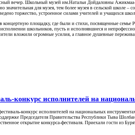
ресный вечер. Школьный музей им.Натальи Дойдаловны Ажикмаа-
ьно значительная для музея, тем более музея в сельской школе –
оведено торжество, устроенное силами учителей и учащихся шко
в концертную площадку, где были и стихи, посвященные семье Р
 исполнении школьников, пусть и исполнявшиеся и непрофессион
нители вложили огромные усилия, а главное душевные пережив
аль-конкурс исполнителей на национал
фестиваль-конкурс исполнителей на национальных инструментах
оддержке Председателя Правительства Республики Тыва Шолбан
ественное открытие конкурса-фестиваля. Приехали гости из Бур