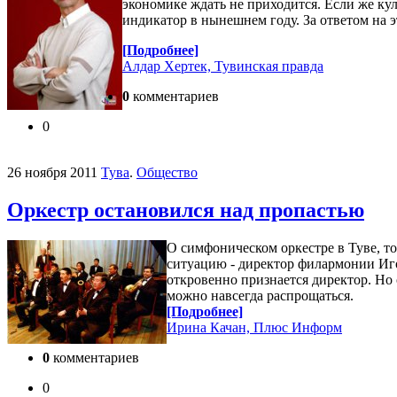
экономике ждать не приходится. Если же кул
индикатор в нынешнем году. За ответом на 
[Подробнее]
Алдар Хертек, Тувинская правда
0
комментариев
0
26 ноября 2011
Тува
.
Общество
Оркестр остановился над пропастью
О симфоническом оркестре в Туве, т
ситуацию - директор филармонии Иго
откровенно признается директор. Но 
можно навсегда распрощаться.
[Подробнее]
Ирина Качан, Плюс Информ
0
комментариев
0