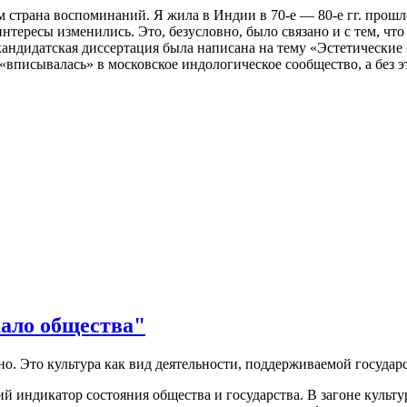
 страна воспоминаний. Я жила в Индии в 70-е — 80-е гг. прошл
нтересы изменились. Это, безусловно, было связано и с тем, чт
кандидатская диссертация была написана на тему «Эстетические 
 «вписывалась» в московское индологическое сообщество, а без э
кало общества"
ьно. Это культура как вид деятельности, поддерживаемой государс
ий индикатор состояния общества и государства. В загоне культур