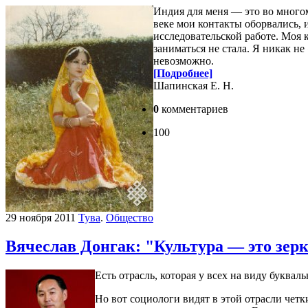
Индия для меня — это во многом
веке мои контакты оборвались, и
исследовательской работе. Моя 
заниматься не стала. Я никак не
невозможно.
[Подробнее]
Шапинская Е. Н.
0
комментариев
100
29 ноября 2011
Тува
.
Общество
Вячеслав Донгак: "Культура — это зер
Есть отрасль, которая у всех на виду буквал
Но вот социологи видят в этой отрасли четк