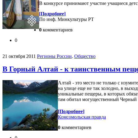
В конкурсе принимают участие учащиеся детс
[Подробнее]
По инф. Минкультуры РТ
0
комментариев
0
21 октября 2011
Регионы России
.
Общество
В Горный Алтай - к таинственным пещ
Алтай - это место не только с изуми
на улице еще не так холодно, в выхо
уникальные пещеры, в которых обяза
там обитал могущественный Черный 
[Подробнее]
Комсомольская правда
0
комментариев
0