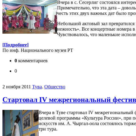
Вчера в с. Сесерлиг состоялся инте
Примечательно, что эта дата – довол
честь этих двух важных дат было пр
Небольшой актовый зал превратился 
нежность». Все концертные номера в
Чувствовалось, что маленькие испол
[Подробнее]
По инф. Национального музея РТ
0
комментариев
0
2 ноября 2011
Тува
.
Общество
Стартовал IV межрегиональный фестив
Вчера в Туве стартовал IV межрегиональный 
целевой программы «Культура России», при п
искусств им. А. Чыргал-оола состоялось торж
три тура.