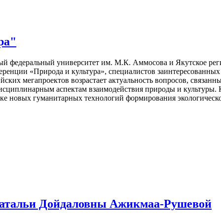
ра"
й федеральный университет им. М.К. Аммосова и Якутское рег
еренции «Природа и культура», специалистов заинтересованных
ийских мегапроектов возрастает актуальность вопросов, связанн
дисциплинарным аспектам взаимодействия природы и культуры. 
тке новых гуманитарных технологий формирования экологическо
Натальи Дойдаловны Ажикмаа-Рушевой