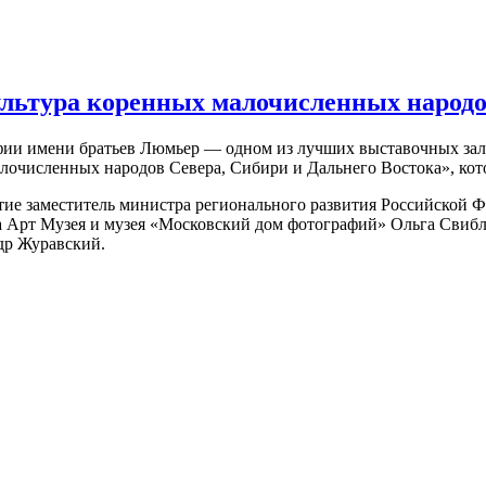
льтура коренных малочисленных народов
рафии имени братьев Люмьер — одном из лучших выставочных з
лочисленных народов Севера, Сибири и Дальнего Востока», котор
тие заместитель министра регионального развития Российской 
а Арт Музея и музея «Московский дом фотографий» Ольга Свиб
др Журавский.