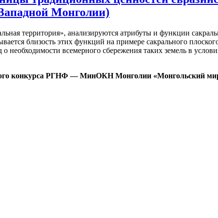
 Западной Монголии)
ральная территория», анализируются атрибуты и функции сакраль
ывается близость этих функций на примере сакрального плоског
д о необходимости всемерного сбережения таких земель в услов
ого конкурса РГНФ — МинОКН Монголии «Монгольский мир: 