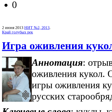
0
2 июня 2013
НИТ №2, 2013
.
Край голубых рек
Игра оживления куко
Аннотация
: отры
оживления кукол. О
игры оживления ку
русских старообря
Ключевые слова
: куклы, 