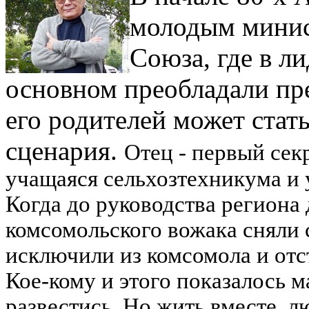
молодым минис
Союза, где в л
основном преобладали пр
его родителей может стат
сценария.
Отец - первый сек
учащаяся сельхозтехникума и 
Когда до руководства региона
комсомольского вожака сняли 
исключили из комсомола и отс
Кое-кому и этого показалось 
развестись. Но жить вместе, л