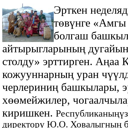
Эрткен неделяд
төвүнге «Амгы
болгаш башкы
айтырыгларының дугайынд
столду» эрттирген. Аңаа
кожууннарның уран чүүлд
черлериниң башкылары, э
хөөмейжилер, чогаалчыла
киришкен.
Республиканыңүз
директору Ю.О. Ховалыгның 