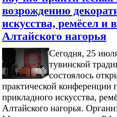
возрождению декорат
искусства, ремёсел и 
Алтайского нагорья
Сегодня, 25 июля
тувинской тради
состоялось отк
практической конференции 
прикладного искусства, рем
Алтайского нагорья.
Органи