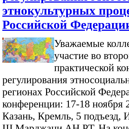
этнокультурных проце
Российской Федераци
Уважаемые колл
участие во втор
практической к
регулирования этносоциальн
регионах Российской Феде
конференции: 17-18 ноября 2
Казань, Кремль, 5 подъезд, 
Ш.Марджани АН РТ.
На кон