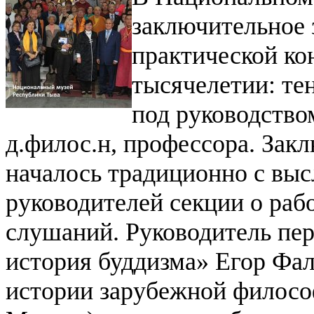
заключительное 
практической ко
тысячелетии: те
под руководство
д.филос.н, профессора.
Закл
началось традиционно с вы
руководителей секции о рабо
слушаний.
Руководитель пе
история буддизма» Егор Фал
истории зарубежной филосо