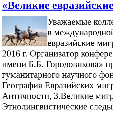
«Великие евразийски
Уважаемые колле
в международно
евразийские мигр
2016 г. Организатор конф
имени Б.Б. Городовикова» п
гуманитарного научного фо
География Евразийских миг
Античности,
3.Великие миг
Этнолингвистические след