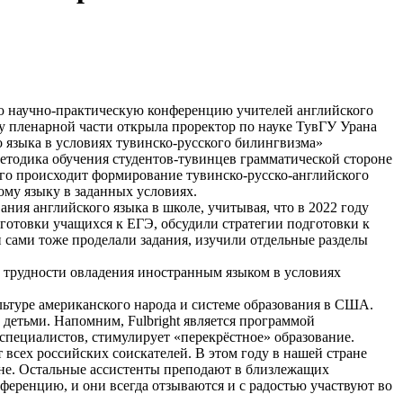
ю научно-практическую конференцию учителей английского
у пленарной части открыла проректор по науке ТувГУ Урана
 языка в условиях тувинско-русского билингвизма»
етодика обучения студентов-тувинцев грамматической стороне
ого происходит формирование тувинско-русско-английского
ому языку в заданных условиях.
ия английского языка в школе, учитывая, что в 2022 году
готовки учащихся к ЕГЭ, обсудили стратегии подготовки к
 сами тоже проделали задания, изучили отдельные разделы
 трудности овладения иностранным языком в условиях
льтуре американского народа и системе образования в США.
и детьми. Напомним, Fulbright является программой
специалистов, стимулирует «перекрёстное» образование.
 всех российских соискателей. В этом году в нашей стране
кане. Остальные ассистенты преподают в близлежащих
ференцию, и они всегда отзываются и с радостью участвуют во