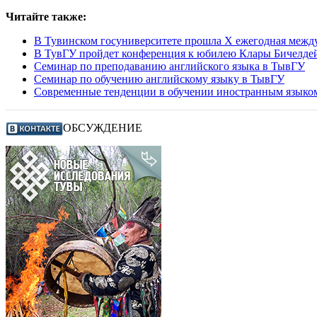
Читайте также:
В Тувинском госуниверситете прошла X ежегодная межд
В ТувГУ пройдет конференция к юбилею Клары Бичелде
Семинар по преподаванию английского языка в ТывГУ
Семинар по обучению английскому языку в ТывГУ
Современные тенденции в обучении иностранным языко
ОБСУЖДЕНИЕ