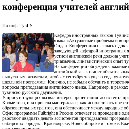
конференция учителей англий
По инф. ТувГУ
Кафедра иностранных языков Тувинс
языка «Актуальные проблемы и вопро
Ондар. Конференция началась с докл
заведующей кафедрой иностранных яз
устной английской речи должна учит
триязычия, лингвистический опыт ту
На конференции обсуждены важные во
английский язык станет обязательны
выпускным экзаменам, чтобы с сентября текущего года учителя
школьной программы. Конечно, не забыли обсудить и теоретич
вопросы преподавания английского языка. Например, в рамка
тувинско-русского двуязычия.
У присутствующих вызвал интерес презентация ассистента пре
Кроме того, она провела мастер-класс, как использовать презе
образовательных грантов, она обеспечивает международные обр
Офис программы Fulbright в России отвечает за проведение од
работают двадцать девять ассистентов преподавателя программ
сибирских городах - Красноярске, Новосибирске и Томске. Еж
всех мероприятиях