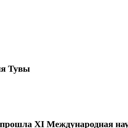
ия Тувы
 прошла XI Международная на