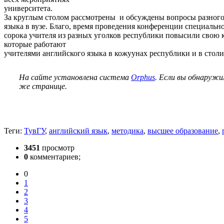
университета.
За круглым столом рассмотрены и обсуждены вопросы разного 
языка в вузе. Благо, время проведения конференции специальн
сорока учителя из разных уголков республики повысили свою 
которые работают
учителями английского языка в кожуунах республики и в стол
На сайте установлена система
Orphus
. Если вы обнаружи
же странице.
Теги:
ТувГУ
,
английский язык
,
методика
,
высшее образование
,
3451
просмотр
0
комментариев;
0
1
2
3
4
5