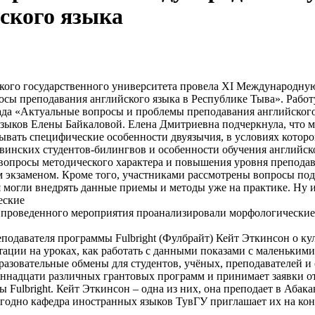
ского языка
кого государственного университета провела XI Международну
сы преподавания английского языка в Республике Тыва». Работ
ада «Актуальные вопросы и проблемы преподавания английского
ыков Елены Байкаловой. Елена Дмитриевна подчеркнула, что м
ывать специфические особенности двуязычия, в условиях котор
винских студентов-билингвов и особенности обучения английск
просы методического характера и повышения уровня преподаван
м экзаменом. Кроме того, участниками рассмотрены вопросы под
 могли внедрять данные приемы и методы уже на практике. Ну и
еские
х проведенного мероприятия проанализировали морфологические
подавателя программы Fulbright (Фулбрайт) Кейт Эткинсон о ку
нтации на уроках, как работать с данными показами с маленьким
азовательные обмены для студентов, учёных, преподавателей и 
иннадцати различных грантовых программ и принимает заявки от
ы Fulbright. Кейт Эткинсон – одна из них, она преподает в Аба
егодно кафедра иностранных языков ТувГУ приглашает их на кон