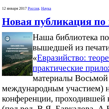
12 января 2017
Россия
.
Наука
Новая публикация по
Наша библиотека по
вышедшей из печати
«
Евразийство: теор
практические прил
материалы Восьмой 
международным участием) н
конференции, проходившей в
(под ред. В.Я. Баркалова, А.