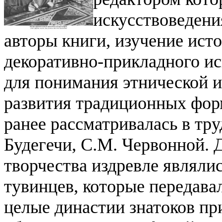
искусствоведени
авторы книги, и
зучение ист
декоративно-прикладного ис
для понимания этнической и
развития традиционных форм
ранее рассматривалась в тру
Будегечи, С.М. Червонной.
творчества издревле являли
тувинцев, которые передава
целые династии знатоков пр