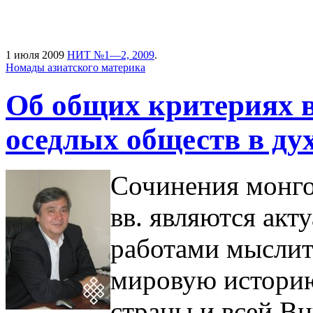
1 июля 2009
НИТ №1—2, 2009
.
Номады азиатского материка
Об общих критериях в
оседлых обществ в ду
Сочинения монг
вв. являются ак
работами мыслит
мировую историю
страны и всей В