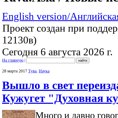
English version/Английска
Проект создан при подде
12130в)
Сегодня 6 августа 2026 г.
На главную
|
28 марта 2017
Тува
.
Наука
Вышло в свет переиз
Кужугет "Духовная ку
Много и давно гово