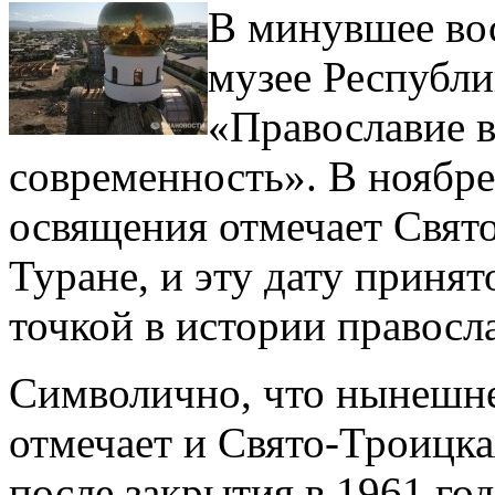
В минувшее во
музее Республи
«Православие в
современность». В ноябре
освящения отмечает Свято
Туране, и эту дату принят
точкой в истории правосл
Символично, что нынешне
отмечает и Свято-Троицка
после закрытия в 1961 год