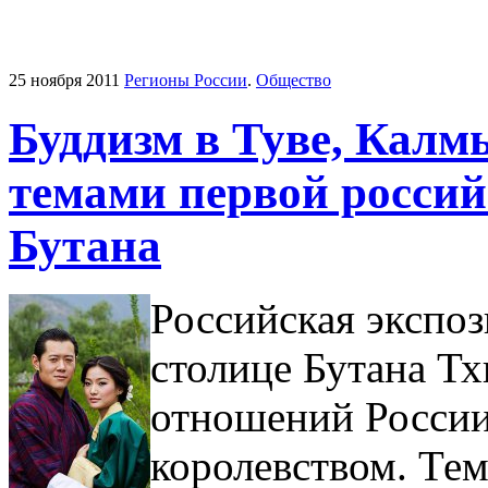
25 ноября 2011
Регионы России
.
Общество
Буддизм в Туве, Калм
темами первой россий
Бутана
Российская экспоз
столице Бутана Т
отношений России
королевством. Тем