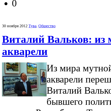
0
30 ноября 2012
Тува
.
Общество
Виталий Вальков: из 
акварели
Из мира мутно
акварели переш
Виталий Валько
бывшего полити