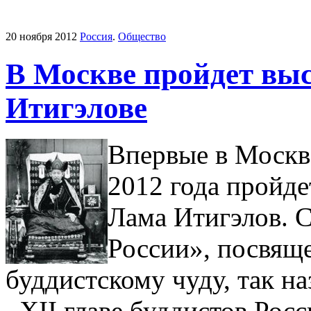
20 ноября 2012
Россия
.
Общество
В Москве пройдет вы
Итигэлове
Впервые в Москве
2012 года пройд
Лама Итигэлов. 
России», посвящ
буддистскому чуду, так н
–XII главе буддистов Рос