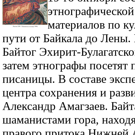
этнографической
материалов по к
пути от Байкала до Лены. 
Байтог Эхирит-Булагатско
затем этнографы посетят
писаницы. В составе экс
центра сохранения и разв
Александр Амагзаев. Байт
шаманистами гора, находя
правого притока Нижней А