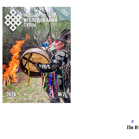
«
А
Пн
В