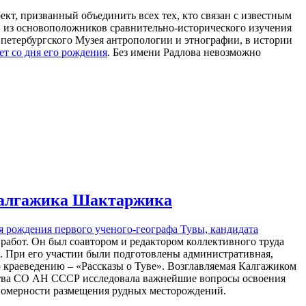
кт, призванный объединить всех тех, кто связан с известным
 из основоположников сравнительно-исторического изучения
и петербургского Музея антропологии и этнографии, в истории
ет со дня его рождения
. Без имени Радлова невозможно
 Калгажика Шактаржика
я рождения первого ученого-географа Тувы, кандидата
работ. Он был соавтором и редактором коллективного труда
 При его участии были подготовлены административная,
 краеведению – «Рассказы о Туве». Возглавляемая Калгажиком
тва СО АН СССР исследовала важнейшие вопросы освоения
ономерности размещения рудных месторождений.