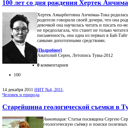
100 лет со дня рождения Хертек Анчим
Хертек Амырбитовна Анчимаа-Тока родилась 1
родители говорили своей дочери, что она род
девочкой она научилась читать и писать по-м
не предполагала, что станет не только читат
письменность, она одна из первых в Бай-Тайг
самыми допотопными средствами.
[Подробнее]
Анатолий Серен, Летопись Тувы-2012
0
комментариев
100
14 декабря 2011
НИТ №4, 2011
.
Человек и природа
Старейшина геологической съемки в Тув
Аннотация:
Статья посвящена Сергею Серг
геологическую съёмку и поиски полезных