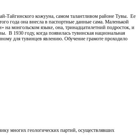
Бай-Тайгинского кожууна, самом талантливом районе Тувы. Ее
этого года она внесла в паспортные данные сама. Маленькой
н» на монгольском языке, она, тринадцатилетний подросток, и
вы. В 1930 году, когда появилась тувинская национальная
данному для тувинцев явлению. Обучение грамоте проходило
ьнику многих геологических партий, осуществлявших