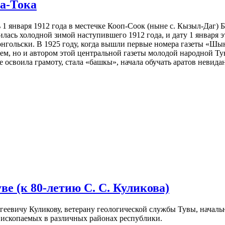
аа-Тока
 января 1912 года в местечке Кооп-Соок (ныне с. Кызыл-Даг) 
илась холодной зимой наступившего 1912 года, и дату 1 января 
онгольски. В 1925 году, когда вышли первые номера газеты «Шы
елем, но и автором этой центральной газеты молодой народной Ту
е освоила грамоту, стала «башкы», начала обучать аратов неви
е (к 80-летию С. С. Куликова)
еевичу Куликову, ветерану геологической службы Тувы, начал
 ископаемых в различных районах республики.