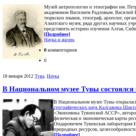
Музей антропологии и этнографии им. Петр
академиком Василием Радловым. Василий В
тюркских языков, этнограф, археолог, орга
Азиатского музея, ряда других научных учр
представить историю изучения Алтая, Сиб
[Подробнее]
Наука и жизнь
0
комментариев
0
18 января 2012
Тува
.
Наука
В Национальном музее Тувы состоялся
В Национальном музее Тувы открылас
географических наук Калгажика Шакт
«Экономика Тувинской АССР», авторо
физическая и экономическая карты рес
Ондаровичем Тувинская лаборатория 
природных ресурсов, целесообразност
[Подробнее]