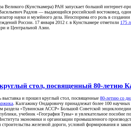
а Великого (Кунсткамера) РАН запускает большой интернет-прое
асильевич Радлов — выдающийся российский востоковед, один
низатор науки и музейного дела. Неоспорима его роль в создани
еждений России. 17 января 2012 г. в Кунсткамере отметили
175 л
ири и Центральной Азии.
 круглый стол, посвященный 80-летию
ь выставка и прошел круглый стол, посвященные
80-летию со дн
аржика
. Калгажику Ондаровичу принадлежат более 100 научных 
м раздела «Тувинская АССР» Большой Советской энциклопедии.
публики, учебник «География Тувы» и увлекательное пособие по
Института экономики и организации промышленного производс
и строительства железной дороги, условий формирования и зак