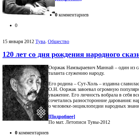
0
комментариев
0
15 января 2012
Тува
.
Общество
120 лет со дня рождения народного ск
Ооржак Намзыраевич Маннай – один из са
таланта служению народу.
Его родина – Сут-Холь – издавна славила
О.Н. Ооржак завоевал огромную популярно
уважение. Его личность вобрала в себя вс
сочетались разносторонние дарования: на
о человеке-энциклопедии народных знани
[Подробнее]
По мат. Летописи Тувы-2012
0
комментариев