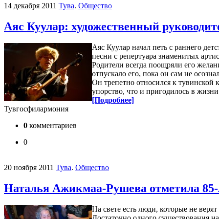
14 декабря 2011
Тува
.
Общество
Аяс Куулар: художественный руководит
Аяс Куулар начал петь с раннего дет
песни с репертуара знаменитых арти
Родители всегда поощряли его желан
отпускало его, пока он сам не осознал
Он трепетно относился к тувинской к
упорство, что и пригодилось в жизни
[Подробнее]
Тувгосфилармония
0
комментариев
0
20 ноября 2011
Тува
.
Общество
Наталья Ажикмаа-Рушева отметила 85-
На свете есть люди, которые не верят
Достаточно одного существования на