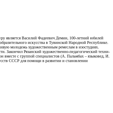
туру является Василий Фадеевич Демин, 100-летний юбилей
изобразительного искусства в Тувинской Народной Республике.
ливую молодежь художественным ремеслам в изостудиях.
ти. Закончил Рязанский художественно-педагогический техни­
н вместе с группой специалистов (А. Пальмбах – языковед, И.
кусств СССР для помощи в развитии и становлении