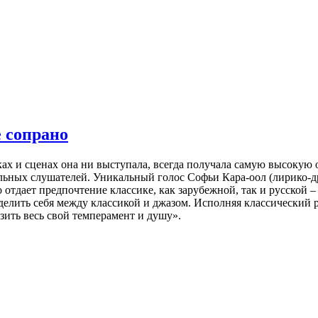
 сопрано
ах и сценах она ни выступала, всегда получала самую высокую о
ельных слушателей. Уникальный голос Софьи Кара-оол (лирико-
о отдает предпочтение классике, как зарубежной, так и русской
 делить себя между классикой и джазом. Исполняя классический р
азить весь свой темперамент и душу».