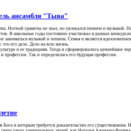
ель ансамбля "Тыва"
ства. Нотной грамоты не знал, но увлекался пением и музыкой. П
стов. В школьные годы постоянно участвовал в разных конкурса
ие заниматься музыкой и пением. Семья и является вдохновением
: это его дело. Дело на всю жизнь.
ультуре и ее традициям. Тогда и сформировались ценнейшие черт
 и профессии. Так и определилась его будущая профессия.
летие
 в Бога и которым требуется доказательство его существования. Н
 свете таких удивительных людей, как Наталья Ажикмаа-Рушева.