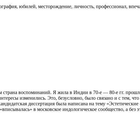
ография, юбилей, месторождение, личность, профессионал, впеч
 страна воспоминаний. Я жила в Индии в 70-е — 80-е гг. прошл
нтересы изменились. Это, безусловно, было связано и с тем, чт
кандидатская диссертация была написана на тему «Эстетические 
 «вписывалась» в московское индологическое сообщество, а без э