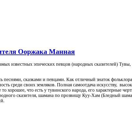
азителя Ооржака Манная
мых известных эпических певцов (народных сказителей) Тувы, 
сь песнями, сказками и певцами. Как отличный знаток фольклора
сть среди своих земляков. Полная самоотдача искусству, высок
е то хорошее, что есть у тувинского народа, его характерные ч
родного сказителя, шамана по прозвищу Куу-Хам (Бледный шаман
й.