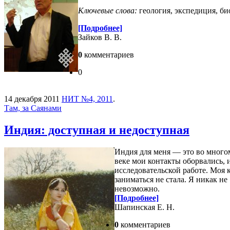
Ключевые слова:
геология, экспедиция, би
[Подробнее]
Зайков В. В.
0
комментариев
0
14 декабря 2011
НИТ №4, 2011
.
Там, за Саянами
Индия: доступная и недоступная
Индия для меня — это во многом
веке мои контакты оборвались, и
исследовательской работе. Моя 
заниматься не стала. Я никак не
невозможно.
[Подробнее]
Шапинская Е. Н.
0
комментариев