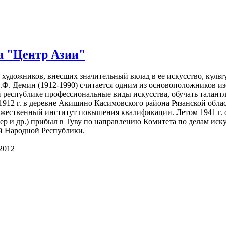
ка "Центр Азии"
 художников, внесших значительный вклад в ее искусство, куль
 В.Ф. Демин (1912-1990) считается одним из основоположников 
й республике профессиональные виды искусства, обучать талант
912 г. в деревне Акишино Касимовского района Рязанской облас
жественный институт повышения квалифика­ции. Летом 1941 г. о
ер и др.) прибыл в Туву по направлению Коми­тета по делам ис
й Народной Республики.
2012