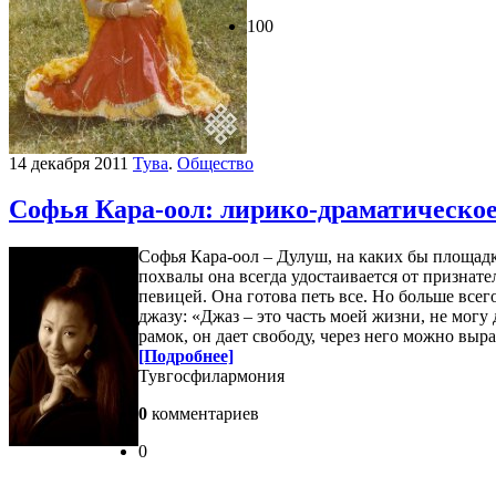
100
14 декабря 2011
Тува
.
Общество
Софья Кара-оол: лирико-драматическое
Софья Кара-оол – Дулуш, на каких бы площадк
похвалы она всегда удостаивается от признат
певицей. Она готова петь все. Но больше всег
джазу: «Джаз – это часть моей жизни, не могу
рамок, он дает свободу, через него можно выр
[Подробнее]
Тувгосфилармония
0
комментариев
0