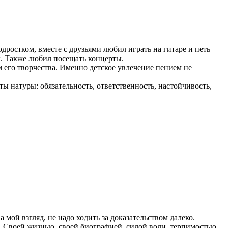
одростком, вместе с друзьями любил играть на гитаре и петь
х. Также любил посещать концерты.
 его творчества. Именно детское увлечение пением не
ы натуры: обязательность, ответственность, настойчивость,
а мой взгляд, не надо ходить за доказательством далеко.
 Своей жизнью, своей биографией, силой воли, терпимостью,