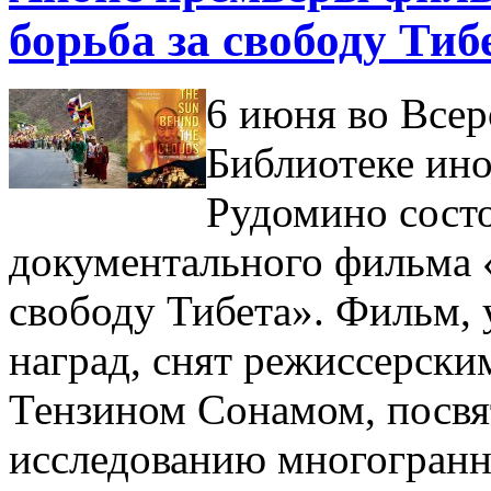
борьба за свободу Тиб
6 июня во Всер
Библиотеке ино
Рудомино состо
документального фильма «
свободу Тибета». Фильм,
наград, снят режиссерски
Тензином Сонамом, посв
исследованию многогранн