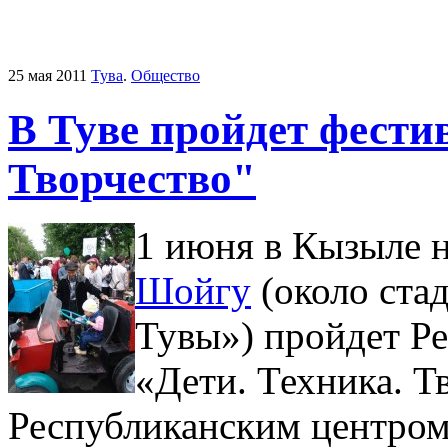
25 мая 2011
Тува
.
Общество
В Туве пройдет фести
Творчество"
1 июня в Кызыле 
Шойгу
(около ста
Тувы») пройдет Р
«Дети. Техника. Т
Республиканским центром