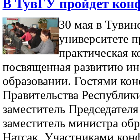
В ТувГУ пройдет кон
30 мая в Тувин
университете п
практическая 
посвященная развитию и
образовании. Гостями ко
Правительства Республик
заместитель Председател
заместитель министра обр
Натсак. Участниками кон