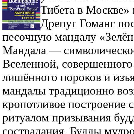
Тибета в Москве»
Дрепуг Гоманг пос
песочную мандалу «Зелён
Мандала ― символическо
Вселенной, совершенного 
лишённого пороков и изъя
мандалы традиционно воз
кропотливое построение 
ритуалом призывания буд
сострадания, Будды мудр