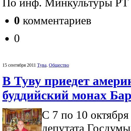
По инф. Минкультуры РТ
0
комментариев
0
15 сентября 2011
Тува
.
Общество
В Туву приедет амери
буддийский монах Ба
С 7 по 10 октября
депутата Госдум