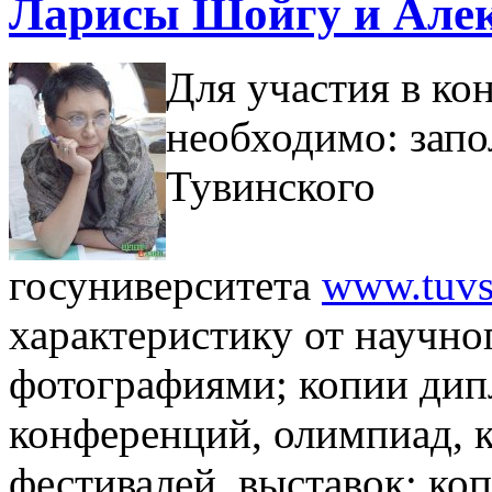
Ларисы Шойгу и Але
Для участия в ко
необходимо: запо
Тувинского
госуниверситета
www.tuvs
характеристику от научно
фотографиями; копии дип
конференций, олимпиад, к
фестивалей, выставок; ко