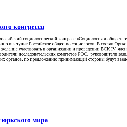
кого конгресса
сероссийский социологический конгресс «Социология и общество
нно выступит Российское общество социологов. В состав Оргко
желание участвовать в организации и проведении
ВСК IV, чле
водители исследовательских комитетов РОС, руководители заяв
ящих органов, по предложению принимающей стороны будут введ
 тюркского мира