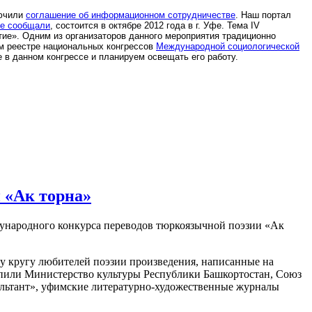
лючили
соглашение об информационном сотрудничестве
. Наш портал
ее сообщали
, состоится в октябре 2012 года в г. Уфе. Тема IV
тие». Одним из организаторов данного мероприятия традиционно
м реестре национальных конгрессов
Международной социологической
 в данном конгрессе и планируем освещать его работу.
 «Ак торна»
ждународного конкурса переводов тюркоязычной поэзии «Ак
у кругу любителей поэзии произведения, написанные на
упили Министерство культуры Республики Башкортостан, Союз
ультант», уфимские литературно-художественные журналы