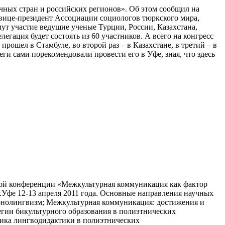
чных стран и российских регионов». Об этом сообщил на
 вице-президент Ассоциации социологов тюркского мира,
мут участие ведущие ученые Турции, России, Казахстана,
егация будет состоять из 60 участников. А всего на конгресс
прошел в Стамбуле, во второй раз – в Казахстане, в третий – в
еги сами порекомендовали провести его в Уфе, зная, что здесь
кой конференции «Межкультурная коммуникация как фактор
г.Уфе 12-13 апреля 2011 года. Основные направления научных
онолингвизм; Межкультурная коммуникация: достижения и
егии бикультурного образования в полиэтнических
тика лингводидактики в полиэтнических