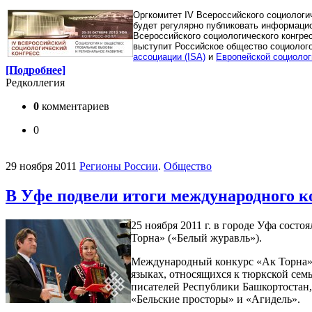
Оргкомитет IV Всероссийского социологи
будет регулярно публиковать информацио
Всероссийского социологического конгре
выступит Российское общество социолог
ассоциации (ISA)
и
Европейской социолог
[Подробнее]
Редколлегия
0
комментариев
0
29 ноября 2011
Регионы России
.
Общество
В Уфе подвели итоги международного к
25 ноября 2011 г. в городе Уфа сос
Торна» («Белый журавль»).
Международный конкурс «Ак Торна» 
языках, относящихся к тюркской сем
писателей Республики Башкортостан
«Бельские просторы» и «Агидель».