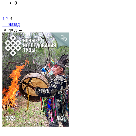
0
1
2
3
← назад
вперед →