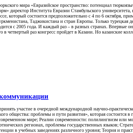
юркского мира «Евразийское пространство: потенциал тюркоязы
орм» директор Института Евразии Стамбульского университета,
се, который состоится предположительно с 4 по 6 октября, при
ркменистана, Таджикистана и стран Европы. Только турецкая дел
дится с 2005 года. И каждый раз – в разных странах. Впервые он 
о в четвертый раз конгресс пройдет в Казани. Но казанские колл
 коммуникации
 принять участие в очередной международной научно-практичес
го общества: проблемы и пути развития», которая состоится в 
 современном мире; Реалии современности: полилингвизм или м
этнических регионах, проблемы государственных языков; Страт
енции в учебных заведениях различного уровня; Теория и прак