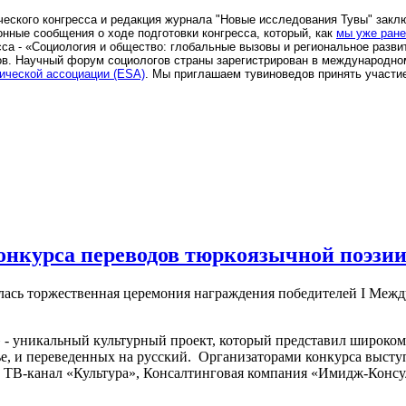
ческого конгресса и редакция журнала "Новые исследования Тувы" зак
нные сообщения о ходе подготовки конгресса, который, как
мы уже ран
сса - «Социология и общество: глобальные вызовы и региональное разви
ов. Научный форум социологов страны зарегистрирован в международно
ической ассоциации (ESA)
. Мы приглашаем тувиноведов принять участие
онкурса переводов тюркоязычной поэзии
тоялась торжественная церемония награждения победителей I Ме
- уникальный культурный проект, который представил широком
ье, и переведенных на русский. Организаторами конкурса выст
, ТВ-канал «Культура», Консалтинговая компания «Имидж-Конс