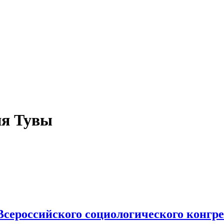
ия Тувы
сероссийского социологического конгре