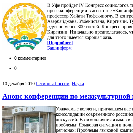
В Уфе пройдет IV Конгресс социологов т
пресс-конференции в агентстве «Башинф
профессор Хайати Тюфекчиоглу. В конгрес
Азербайджана, Узбекистана, Киргизии, Ту
ждут не менее 300 гостей. Конгресс прово
Киргизии. Изначально предполагалось, чт
для этого имеется хорошая база.
[Подробнее]
Башинформ
0
комментариев
0
10 декабря 2010
Регионы России
.
Наука
Анонс конференции по межкультурной
Уважаемые коллеги, приглашаем вас
консолидации современного российско
дискуссий: Взаимовлияния языков в
проблемы; Языковая ситуация в поли
регионах; Проблемы языковой компет