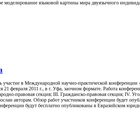
е моделирование языковой картины мира двуязычного индивида
а
ь участие в Международной научно-практической конференции 
я 21 февраля 2011 г., в г. Уфа, заочном формате. Работа конфер
родно-правовая секция; III. Гражданско-правовая секция; IV. У
зослан авторам. Обзор работ участников конференции будет опу
онференции будут бесплатно опубликованы в Евразийском юрид