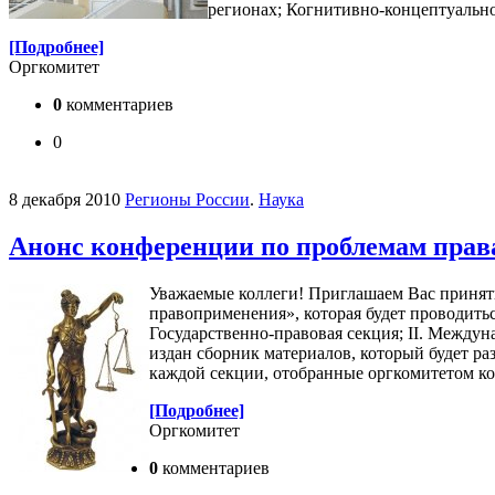
регионах; Когнитивно-концептуально
[Подробнее]
Оргкомитет
0
комментариев
0
8 декабря 2010
Регионы России
.
Наука
Анонс конференции по проблемам прав
Уважаемые коллеги! Приглашаем Вас принят
правоприменения», которая будет проводитьс
Государственно-правовая секция; II. Междуна
издан сборник материалов, который будет ра
каждой секции, отобранные оргкомитетом к
[Подробнее]
Оргкомитет
0
комментариев