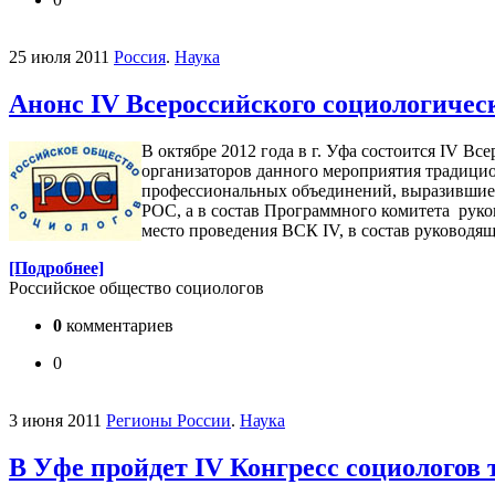
25 июля 2011
Россия
.
Наука
Анонс IV Всероссийского социологичес
В октябре 2012 года в г. Уфа состоится IV В
организаторов данного мероприятия традицио
профессиональных объединений, выразившие 
РОС, а в состав Программного комитета руко
место проведения ВСК IV, в состав руковод
[Подробнее]
Российское общество социологов
0
комментариев
0
3 июня 2011
Регионы России
.
Наука
В Уфе пройдет IV Конгресс социологов