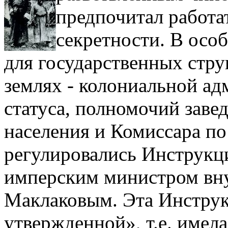
предпочитал работа
секретности. В осо
для государственных стр
землях - колониальной а
статуса, полномочий заве
населения и Комиссара по
регулировались Инструкц
имперским министром вн
Маклаковым. Эта Инстру
утвержденной», т.е. име