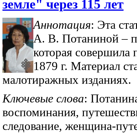
земле" через 115 лет
Аннотация
: Эта ст
А. В. Потани­ной –
которая совершила п
1879 г. Материал ст
малотиражных изданиях.
Ключевые слова
: Потанин
воспоминания, путешестви
сле­дование, женщина-пут