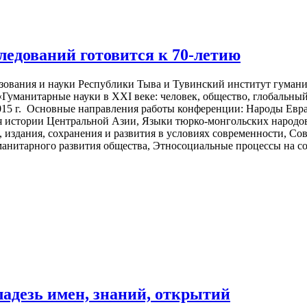
едований готовится к 70-летию
зования и науки Республики Тыва и Тувинский институт гуман
Гуманитарные науки в XXI веке: человек, общество, глобаль
015 г. Основные направления работы конференции: Народы Евра
я истории Центральной Азии, Языки тюрко-монгольских народов
 издания, сохранения и развития в условиях современности, Со
уманитарного развития общества, Этносоциальные процессы на 
дезь имен, знаний, открытий