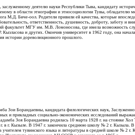
, заслуженному деятелю науки Республики Тыва, кандидату истори
ному в области этнографии и этносоциологии Тувы, обладателю ме
ога М.Д. Биче-оол. Родители привили ей качества, которые впосле
бовательность, ответственность, душевность, доброту, заботу и вн
ий факультет МГУ им. М.В. Ломоносова, где имела возможность сл
Р. Кызласова и других.
Окончив университет в 1962 году, она начал
ения истории дореволюционного прошлого.
мба Зои Борандаевны, кандидата филологических наук, Заслуженно
ных и прикладных социально-экономических исследований выражает
адамба Зоя Борандаевна родилась 10 марта 1928 г. на стоянке Хо
. в г. Кызыле.
В 1947 г. закончила среднюю школу № 2 г. Кызыла. В
 учителем тувинского языка и литературы в средней школе № 2 г. К