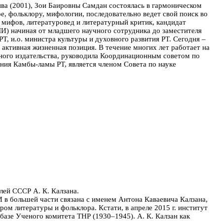
ыва (2001), Зои Баировны Самдан состоялась в гармоническом
ре, фольклору, мифологии, последовательно ведет свой поиск во
и мифов, литературовед и литературный критик, кандидат
И) начиная от младшего научного сотрудника до заместителя
РТ, и.о. министра культуры и духовного развития РТ. Сегодня –
 активная жизненная позиция. В течение многих лет работает на
жного издательства, руководила Координационным советом по
ния Камбы-ламы РТ, является членом Совета по науке
лей СССР А. К. Калзана.
 в большей части связана с именем Антона Каваевича Калзана,
ом литературы и фольклора. Кстати, в апреле 2015 г. институт
азе Ученого комитета ТНР (1930–1945). А. К. Калзан как