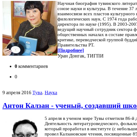
Научная биография тувинского литерат
союзе науки и культуры. В течение 37 
взаимосвязи всех пластов культурного
филологических наук. С 1974 года ра
директора по науке (1995). В 2003-200
ведущий научный сотрудник сектора 
общественных началах в составе прав
критике, переводческой группой будди
Правительства РТ.
[Подробнее]
Уран Донгак, ТИГПИ
0
комментариев
0
9 апреля 2016
Тува
.
Наука
Антон Калзан - ученый, создавший шко
5 апреля в ученом мире Тувы отметили 86-й 
Деятельность литературоведческого, фолькло
который проработал в институте (с небольши
провел Калзановские чтения, посвященные 85