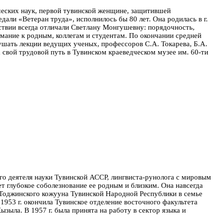
ческих наук, первой тувинской женщине, защитившей
дали «Ветеран труда», исполнилось бы 80 лет.
Она родилась в г.
дствии всегда отличали Светлану Монгушевну: порядочность,
имание к родным, коллегам и студентам. По окончании средней
ушать лекции ведущих ученых, профессоров С.А. Токарева, Б.А.
а свой трудовой путь в Тувинском краеведческом музее им. 60-ти
го деятеля науки Тувинской АССР, лингвиста-рунолога с мировым
 глубокое соболезнование ее родным и близким. Она навсегда
л Тоджинского кожууна Тувинской Народной Республики в семье
 1953 г. окончила Тувинское отделение восточного факультета
ызыла. В 1957 г. была принята на работу в сектор языка и