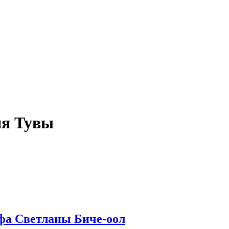
ия Тувы
афа Светланы Биче-оол