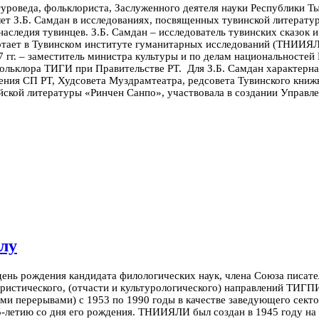
уроведа, фольклориста, Заслуженного деятеля науки Республики Т
лет З.Б. Самдан в исследованиях, посвященных тувинской литерату
 наследия тувинцев.
З.Б. Самдан – исследователь тувинских сказок 
ботает в Тувинском институте гуманитарных исследований (ТНИИЯЛ
7 гг. – заместитель министра культуры и по делам национальностей 
фольклора ТИГИ при Правительстве РТ.
Для З.Б. Самдан характерна
ления СП РТ, Худсовета Муздрамтеатра, редсовета Тувинского кни
йской литературы «Ринчен Санпо», участвовала в создании Управле
лу
день рождения кандидата филологических наук, члена Союза писате
ристического, (отчасти и культурологического) направлений ТИГПИ
ми перерывами) с 1953 по 1990 годы в качестве заведующего сектор
-летию со дня его рождения. ТНИИЯЛИ был создан в 1945 году на б