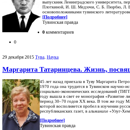
выпускник Ленинградского университета, пе
Плоткиной, И. Ш. Медээчи, С. Б. Пюрбю, Л. Б
основоположниками тувинского литературов
[Подробнее]
Тувинская правда
0
комментариев
0
29 декабря 2015
Тува
.
Наука
Маргарита Татаринцева. Жизнь, посвя
45 лет назад приехала в Туву Маргарита Петро
1970 года она трудится в Тувинском научно-и
социально-экономических исследований (ТИГП
году вышла в свет ее монография «Развитие л
период 30–70 годов ХХ века. В том же году М
которой восполняется пробел в изучении русск
республи­канских газет, в альманахе «Улуг-Х
[Подробнее]
Тувинская правда