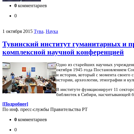
0
комментариев
0
1 октября 2015
Тува
.
Наука
Тувинский институт гуманитарных и п
комплексной научной конференцией
Одно из старейших научных учреждени
октября 1945 года Постановлением Сов
и истории, который с момента своего с
истории, археологии, этнографии и к
В институте функционирует 11 сектор
библиотек в Сибири, насчитывающей бо
[Подробнее]
По инф. пресс-службы Правительства РТ
0
комментариев
0