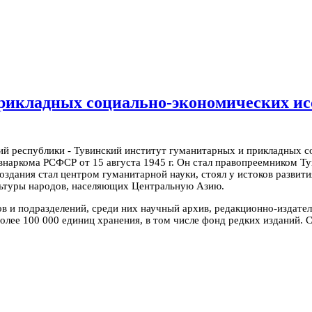
рикладных социально-экономических ис
й республики - Тувинский институт гуманитарных и прикладных с
наркома РСФСР от 15 августа 1945 г. Он стал правопреемником Ту
оздания стал центром гуманитарной науки, стоял у истоков развит
ультуры народов, населяющих Центральную Азию.
ов и подразделений, среди них научный архив, редакционно-издат
лее 100 000 единиц хранения, в том числе фонд редких изданий. С