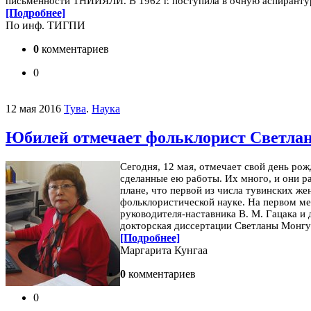
письменности ТНИИЯЛИ. В 1962 г. поступила в очную аспиранту
[Подробнее]
По инф. ТИГПИ
0
комментариев
0
12 мая 2016
Тува
.
Наука
Юбилей отмечает фольклорист Светлан
Сегодня, 12 мая, отмечает свой день ро
сделанные ею работы. Их много, и они ра
плане, что первой из числа тувинских ж
фольклористической науке. На первом ме
руководителя-наставника В. М. Гацака и
докторская диссертации Светланы Монгу
[Подробнее]
Маргарита Кунгаа
0
комментариев
0