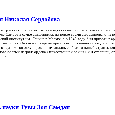
ля Николая Сердобова
х русских специалистов, навсегда связавших свою жизнь и работу 
роде Самаре в семье священника, но новое время сформировало из 
ский институт им. Ленина в Москве, а в 1940 году был призван в 
 на фронт. Он служил в артиллерии, в его обязанности входило ра
от фашистов оккупи­рованные западные области нашей страны, вме
ого боевых наград: ордена Отечественной войны I и II степеней, о
йора.
 науки Тувы Зоя Самдан