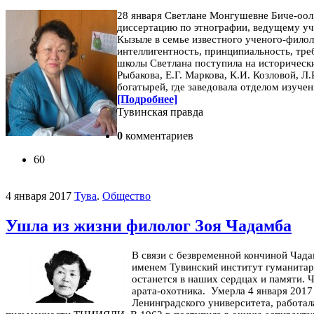
28 января Светлане Монгушевне Биче-оол
диссертацию по этнографии, ведущему уче
Кызыле в семье известного ученого-филол
интеллигентность, принципиальность, тре
школы Светлана поступила на историческ
Рыбакова, Е.Г. Маркова, К.И. Козловой, Л.
богатырей, где заведовала отделом изуч
[Подробнее]
Тувинская правда
0
комментариев
60
4 января 2017
Тува
.
Общество
Ушла из жизни филолог Зоя Чадамба
В связи с безвременной кончиной Чада
именем Тувинский институт гуманитар
останется в наших сердцах и памяти.
Ч
арата-охотника. Умерла 4 января 2017 г
Ленинградского университета, работала