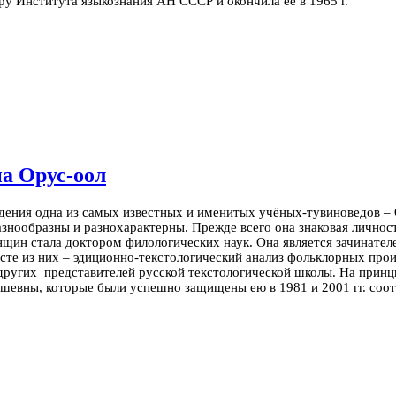
ру Института языкознания АН СССР и окончила ее в
1965 г.
а Орус-оол
ждения одна из самых известных и именитых учёных-тувиноведов – 
знообразны и разнохарактерны. Прежде всего она знаковая личност
енщин стала доктором филологических наук. Она является зачинате
сте из них – эдиционно-текстологический анализ фольклорных прои
 других представителей русской текстологической школы. На принц
шевны, которые были успешно защищены ею в 1981 и 2001 гг. соот