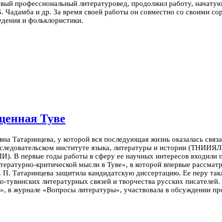
рвый профессиональный литературовед, продолжил работу, начату
. Чадамба и др. За время своей работы он совместно со своими сор
едения и фольклористики.
щенная Туве
вна Татаринцева, у которой вся последующая жизнь оказалась связ
сследовательском институте языка, литературы и истории (ТНИИЯЛ
И). В первые годы работы в сферу ее научных интересов входили 
итературно-критической мысли в Туве», в которой впервые рассма
. П. Татаринцева защитила кандидатскую диссертацию. Ее перу та
о-тувинских литературных связей и творчества русских писателей.
ем», в журнале «Вопросы литературы», участвовала в обсуждении пр