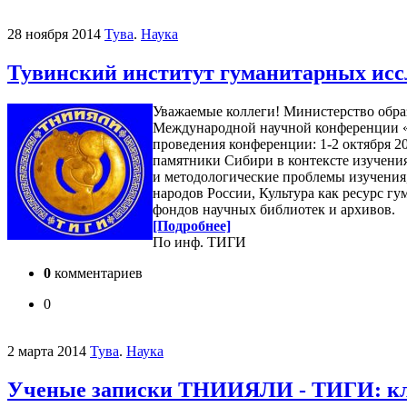
28 ноября 2014
Тува
.
Наука
Тувинский институт гуманитарных иссл
Уважаемые коллеги! Министерство обра
Международной научной конференции «
проведения конференции: 1-2 октября 2
памятники Сибири в контексте изучени
и методологические проблемы изучения,
народов России, Культура как ресурс г
фондов научных библиотек и архивов.
[Подробнее]
По инф. ТИГИ
0
комментариев
0
2 марта 2014
Тува
.
Наука
Ученые записки ТНИИЯЛИ - ТИГИ: кла