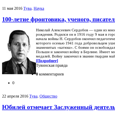
11 мая 2016
Тува
.
Наука
100-летие фронтовика, ученого, писате
Николай Алексеевич Сердобов — один из многи
рождения.
Родился он в 1916 году 9 мая в го
начала войны Н. Сердобов окончил педагогиче
которого осенью 1941 года добровольцем ушел
зна­менитых «катюш». С боями он освобождал 
Польши и закончил войну в Берлине. Имеет мн
медалей. Войну закончил в звании гвардии ма
[Подробнее]
Тувинская правда
0
комментариев
0
22 апреля 2016
Тува
.
Общество
Юбилей отмечает Заслуженный деятель