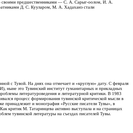
ю своими предшественниками — С. А. Сарыг-оолом, И. А.
атниками Д. С. Кууларом, М. А. Хадаханэ ста­ли
анной с Тувой. На днях она отмечает и «круглую» дату.
С февраля
И), ныне это Тувинский институт гума­нитарных и прикладных
проблемы литературоведения и литературной критики. В 1983
тривался процесс формирования тувинской критической мысли в
кже принадлежит и монография «Русские писатели Тувы», в
 Как критик М. Татаринцева активно выступала и на страницах
облем тувинской литературы на съездах писателей Тувы.