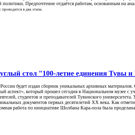
 политики. Предпочтение отдаётся работам, основанным на анал
 проводится в два этапа.
глый стол "100-летие единения Тувы и 
России будет издан сборник уникальных архивных материалов. О
ный аспект», который прошел сегодня в Национальном музее с 
еятелей, студентов и преподавателей Тувинского университета.
уникальных документов первых десятилетий XX века. Как отмети
ромная работа по инициативе Шолбана Кара-оола была проделан