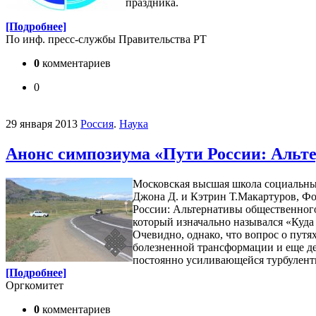
праздника.
[Подробнее]
По инф. пресс-службы Правительства РТ
0
комментариев
0
29 января 2013
Россия
.
Наука
Анонс симпозиума «Пути России: Альте
Московская высшая школа социальны
Джона Д. и Кэтрин Т.Макартуров, Ф
России: Альтернативы общественного 
который изначально назывался «Куда
Очевидно, однако, что вопрос о путя
болезненной трансформации и еще дес
постоянно усиливающейся турбулент
[Подробнее]
Оргкомитет
0
комментариев