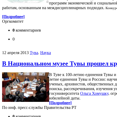
программ эконмической и социальной
работам, основанным на междисциплинарных подходах.
Конкурс
[Подробнее]
Оргкомитет
0
комментариев
0
12 апреля 2013
Тува
.
Наука
В Национальном музее Тувы прошел кру
В Туве к 100-летию единения Тувы и 
летие единения Тувы и России: науч
ученых, архивистов, общественных д
поиска, рассекречивания, изучения 
госуниверситета
Ольга Хомушку
, ог
юбилейной даты.
[Подробнее]
По инф. пресс-службы Правительства РТ
0
комментариев