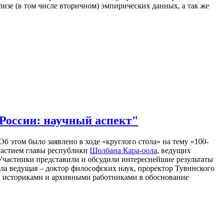
изе (в том числе вторичном) эмпирических данных, а так же
России: научный аспект"
б этом было заявлено в ходе «круглого стола» на тему «100-
участием главы республики
Шолбана Кара-оола
, ведущих
 Участники представили и обсудили интереснейшие результаты
ла ведущая – доктор философских наук, проректор Тувинского
а историками и архивными работниками в обоснование