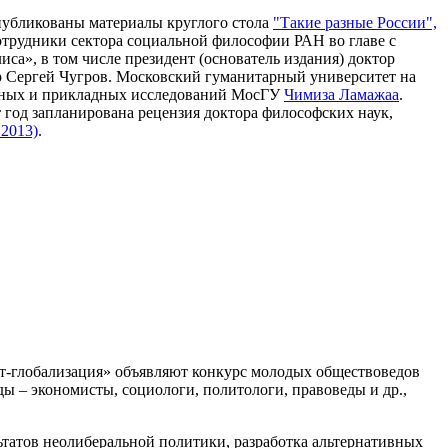
публикованы материалы круглого стола
"Такие разные России",
сотрудники сектора социальной философии РАН во главе с
иса», в том числе президент (основатель издания) доктор
р Сергей Чугров. Московский гуманитарный университет на
льных и прикладных исследований МосГУ
Чимиза Ламажаа
.
т год запланирована рецензия доктора философских наук,
 2013)
.
-глобализация» объявляют конкурс молодых обществоведов
ды – экономисты, социологи, политологи, правоведы и др.,
ьтатов неолиберальной политики, разработка альтернативных