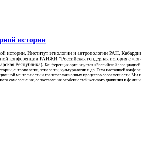
рной истории
кой истории, Институт этнологии и антропологии РАН, Кабард
ной конференции РАИЖИ "Российская гендерная история с «юга»
карская Республика).
Конференция организуется «Российской ассоциацией
ории, антропологии, этнологии, культурологии и др.
Тема настоящей конфере
диционной ментальности и трансформационных процессов современности. Мы н
ного самосознания, сопоставления особенностей женского движения и феминиз