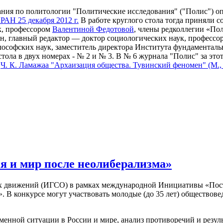
ания по политологии "Политические исследования" ("Полис") о
АН 25 декабря 2012 г.
В работе круглого стола тогда приняли 
к, профессором
Валентиной Федотовой
, члены редколлегии «Пол
н, главный редактор — доктор социологических наук, профессо
лософских наук, заместитель директора Института фундамента
тола в двух номерах - № 2 и № 3. В № 6 журнала "Полис" за это
ю
Ч. К. Ламажаа "Архаизация общества. Тувинский феномен" (М.,
я и мир после неолиберализма»
х движений (ИГСО) в рамках международной Инициативы «Пост
. В конкурсе могут участвовать молодые (до 35 лет) обществове
еменной ситуации в России и мире, анализ противоречий и резул