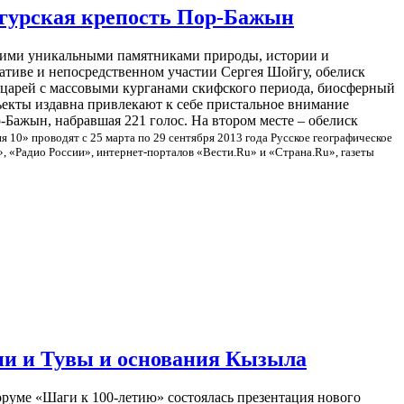
уйгурская крепость Пор-Бажын
кими уникальными памятниками природы, истории и
ативе и непосредственном участии Сергея Шойгу, обелиск
 царей с массовыми курганами скифского периода, биосферный
екты издавна привлекают к себе пристальное внимание
-Бажын, набравшая 221 голос. На втором месте – обелиск
 10» проводят с 25 марта по 29 сентября 2013 года Русское географическое
», «Радио России», интернет-порталов «Вести.Ru» и «Страна.Ru», газеты
ии и Тувы и основания Кызыла
руме «Шаги к 100-летию» состоялась презентация нового