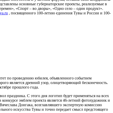
редставлены основные губернаторские проекты, реализуемые в
еремен», «Спорт – во дворы», «Одно село – один продукт».
va.ru
, посвященного 100-летию единения Тувы и России и 100-
итет по проведению юбилея, объявленного событием
орого является древний узор, олицетворяющий бесконечность.
ктябре прошлого года.
ол праздника. С этого дня логотип будет применяться на всех
в конкурсе эмблем проекта является 46-летний фотохудожник и
 Вячеслава Донгака, возглавлявшего экспертную комиссию
ельного искусства Тувы и точно передает смысл предстоящего