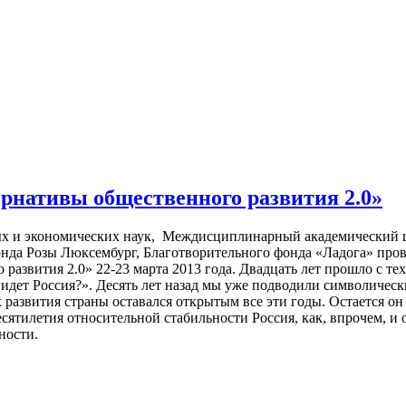
рнативы общественного развития 2.0»
х и экономических наук, Междисциплинарный академический ц
онда Розы Люксембург, Благотворительного фонда «Ладога» п
развития 2.0» 22-23 марта 2013 года. Двадцать лет прошло с те
 идет Россия?». Десять лет назад мы уже подводили символичес
х развития страны оставался открытым все эти годы. Остается он
ятилетия относительной стабильности Россия, как, впрочем, и 
ности.