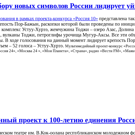
ыбору новых символов России лидирует 
ования в рамках проекта-конкурса «Россия 10»
представлена та
репость Пор-Бажын, раскопки которой были проведены по иници
комплекс Устуу-Хурээ, жемчужина Тоджи – озеро Азас, Долина
, вулканы Тоджи, петроглифы урочища Мугур-Аксы. Все эти объ
ы. В ходе голосования на данный момент лидирует крепость Пор
ьем – 52 голоса – Устуу-Хурээ.
Мультимедийный проект-конкурс «Россия
оссия 24», «Москва 24 », «Моя Планета», «Страна», радио «Вести FM», «Маяк
нный проект к 100-летию единения Росс
ском театре им. В.Кок-оолана республиканском молодежном фо