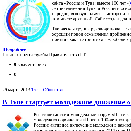
сайта «Россия и Тува: вместе 100 лет»(
летию единения Тувы и России и осно
народов, вековую память – авторы и р
том числе архивной. Сайт создан для т
Творческая группа руководствовалась 
хороший повод осмысления пройденног
понятия как «патриотизм», «любовь к
[Подробнее]
По инф. пресс-службы Правительства РТ
0
комментариев
0
29 марта 2013
Тува
.
Общество
В Туве стартует молодежное движение 
Республиканский молодежный форум «Шаги к 100
молодежного движения «Шаги к 100-летию» для
России; активное включение молодежи в важне
мероприятиях, которые состоятся в 2014 году