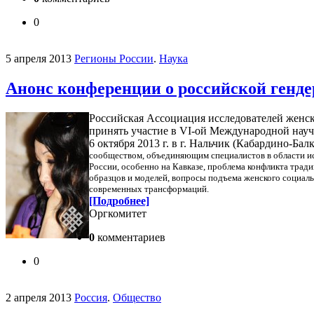
0
5 апреля 2013
Регионы России
.
Наука
Анонс конференции о российской генде
Российская Ассоциация исследователей женс
принять участие в VI-ой Международной науч
6 октября 2013 г. в г. Нальчик (Кабардино-Бал
сообществом, объединяющим специалистов в области ист
России, особенно на Кавказе, проблема конфликта тра
образцов и моделей, вопросы подъема женского социаль
современных трансформаций.
[Подробнее]
Оргкомитет
0
комментариев
0
2 апреля 2013
Россия
.
Общество