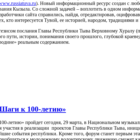
www.russiatuva.ru
). Новый информационный ресурс создан с люб
вания Кызыла. Со сложной задачей – воплотить в одном информ
азработчики сайта справились, найдя, отредактировав, оцифрова
ех, кто интересуется Тувой, ее историей, народом, традициями и
тезисом послания Главы Республики Тыва Верховному Хуралу (пар
о пути, истории, понимания своего прошлого, глубокой краеве
 родине» реальным содержанием.
«Шаги к 100-летию»
-летию» пройдет сегодня, 29 марта, в Национальном музыкально
 участия в реализации проектов Главы Республики Тыва, иниц
йшие события республики. Кроме того, форум станет первым эт
. Приобщиться к молодежному волонтерскому движению сможет ка