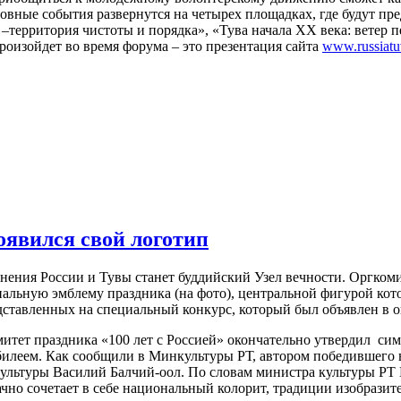
новные события развернутся на четырех площадках, где будут п
–территория чистоты и порядка», «Тува начала XX века: ветер п
роизойдет во время форума – это презентация сайта
www.russiatu
оявился свой логотип
нения России и Тувы станет буддийский Узел вечности. Оргком
альную эмблему праздника (на фото), центральной фигурой кот
дставленных на специальный конкурс, который был объявлен в о
итет праздника «100 лет с Россией» окончательно утвердил симв
билеем. Как сообщили в Минкультуры РТ, автором победившего 
культуры Василий Балчий-оол. По словам министра культуры РТ
чно сочетает в себе национальный колорит, традиции изобразит