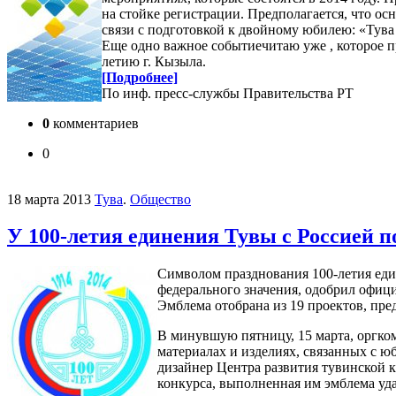
на стойке регистрации. Предполагается, что ос
связи с подготовкой к двойному юбилею: «Тува 
Еще одно важное событиечитаю уже , которое п
летию г. Кызыла.
[Подробнее]
По инф. пресс-службы Правительства РТ
0
комментариев
0
18 марта 2013
Тува
.
Общество
У 100-летия единения Тувы с Россией п
Символом празднования 100-летия еди
федерального значения, одобрил офици
Эмблема отобрана из 19 проектов, пре
В минувшую пятницу, 15 марта, оргком
материалах и изделиях, связанных с ю
дизайнер Центра развития тувинской 
конкурса, выполненная им эмблема уда