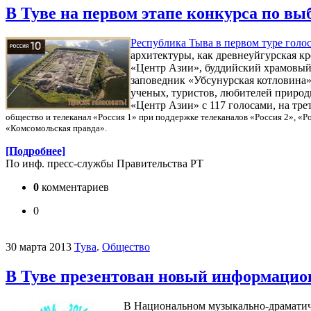
В Туве на первом этапе конкурса по в
Республика Тыва в первом туре голос
архитектуры, как древнеуйгурская к
«Центр Азии», буддийский храмовый 
заповедник «Убсунурская котловина»
ученых, туристов, любителей природ
«Центр Азии» с 117 голосами, на трет
общество и телеканал «Россия 1» при поддержке телеканалов «Россия 2», «Р
«Комсомольская правда».
[Подробнее]
По инф. пресс-службы Правительства РТ
0
комментариев
0
30 марта 2013
Тува
.
Общество
В Туве презентован новый информацио
В Национальном музыкально-драматиче