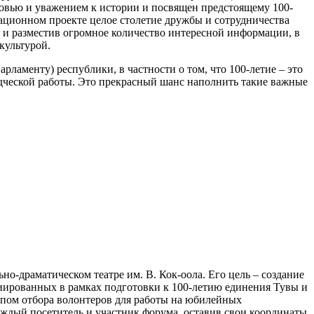
овью и уважением к истории и посвящен предстоящему 100-
ационном проекте целое столетие дружбы и сотрудничества
в и разместив огромное количество интересной информации, в
 культурой.
ламенту) республики, в частности о том, что 100-летие – это
дческой работы. Это прекрасный шанс наполнить такие важные
-драматическом театре им. В. Кок-оола. Его цель – создание
иированных в рамках подготовки к 100-летию единения Тувы и
апом отбора волонтеров для работы на юбилейных
ждый посетитель и участник форума, оставив свои координаты