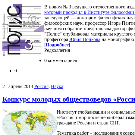
В новом № 3 ведущего отечественного изд
который проходил в Институте философии Р
заведующей — доктором философских нау
философских наук, профессор Игорь Панти
научном собрании представляла доктор фи
"Полис" опубликовал материалы круглого с
профессора
Юрия Попкова
на монографи
[Подробнее]
Редколлегия
0
комментариев
0
21 апреля 2013
Россия
.
Наука
Конкурс молодых обществоведов «Росси
Институт глобализации и социальны
«Россия и мир после неолиберализма»
граждане России и стран СНГ.
Тематика работ – исследования совр