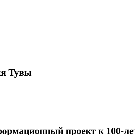
ия Тувы
формационный проект к 100-ле