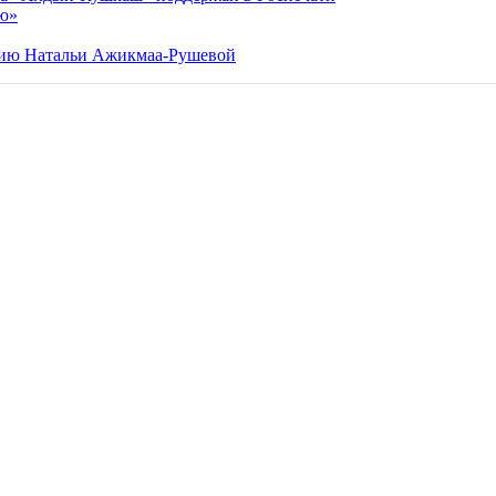
ию»
етию Натальи Ажикмаа-Рушевой