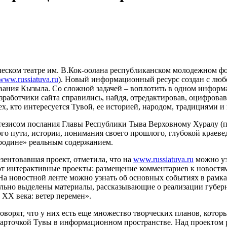
ском театре им. В.Кок-оолана республиканском молодежном фо
www.russiatuva.ru
). Новый информационный ресурс создан с люб
вания Кызыла. Со сложной задачей – воплотить в одном информ
азработчики сайта справились, найдя, отредактировав, оцифрова
ех, кто интересуется Тувой, ее историей, народом, традициями и
тезисом послания Главы Республики Тыва Верховному Хуралу (пар
о пути, истории, понимания своего прошлого, глубокой краеве
 родине» реальным содержанием.
ентовавшая проект, отметила, что на
www.russiatuva.ru
можно уз
ют интерактивные проекты: размещение комментариев к новостя
На новостной ленте можно узнать об основных событиях в рамк
льно выделены материалы, рассказывающие о реализации губерн
 XX века: ветер перемен».
говорят, что у них есть еще множество творческих планов, котор
 карточкой Тувы в информационном пространстве. Над проектом