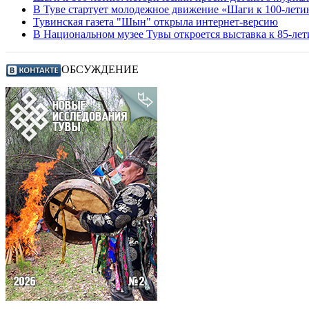
В Туве стартует молодежное движение «Шаги к 100-лет
Тувинская газета "Шын" открыла интернет-версию
В Национальном музее Тувы откроется выставка к 85-л
ОБСУЖДЕНИЕ