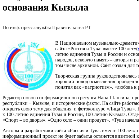
основания Кызыла
По инф. пресс-службы Правительства РТ
В Национальном музыкально-драматиче
сайта «Россия и Тува: вместе 100 лет»(
летию единения Тувы и России и осно
народов, вековую память – авторы и р
том числе архивной. Сайт создан для т
Творческая группа руководствовалась 
хороший повод осмысления пройденног
понятия как «патриотизм», «любовь к
Редактор нового информационного ресурса Нана Шангина, през
республики – Кызыле, и исторические факты. На сайте работа
открыть свою тему для общения, и фотоконкурс «Лица Тувы». 
к 100-летию единения Тувы и России, 100-летию Кызыла. Отде
«Спорт – во дворы», «Одно село – один продукт», «Тува начала
Авторы и разработчики сайта «Россия и Тува: вместе 100 лет» 
информационный проект не будет забыт,а останется визитной