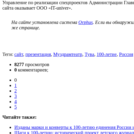
Управление по реализации спецпроектов Администрации Глав
сайта оказывает ООО «IT-univer».
На сайте установлена система
Orphus
. Если вы обнаружи
же странице.
Теги:
сайт
,
презентация
,
Муздрамтеатр
,
Тува
,
100-летие
,
Россия
8277
просмотров
0
комментариев;
0
1
2
3
4
5
Читайте также:
Изданы марки и конверты к 100-летию единения России 
Шаги к 100-летию: исторический проект детского журн