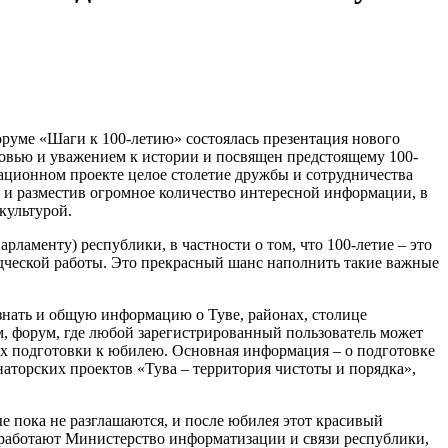
руме «Шаги к 100-летию» состоялась презентация нового
овью и уважением к истории и посвящен предстоящему 100-
ационном проекте целое столетие дружбы и сотрудничества
в и разместив огромное количество интересной информации, в
 культурой.
ламенту) республики, в частности о том, что 100-летие – это
дческой работы. Это прекрасный шанс наполнить такие важные
нать и общую информацию о Туве, районах, столице
м, форум, где любой зарегистрированный пользователь может
ах подготовки к юбилею. Основная информация – о подготовке
аторских проектов «Тува – территория чистоты и порядка»,
ые пока не разглашаются, и после юбилея этот красивый
 работают Министерство информатизации и связи республики,