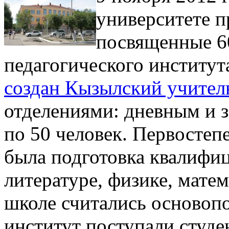
университете п
посвященные 6
педагогического институт
создан Кызылский учител
отделениями: дневным и 
по 50 человек. Первостеп
была подготовка квалифи
литературе, физике, матем
школе считались основоп
институт поступали студ