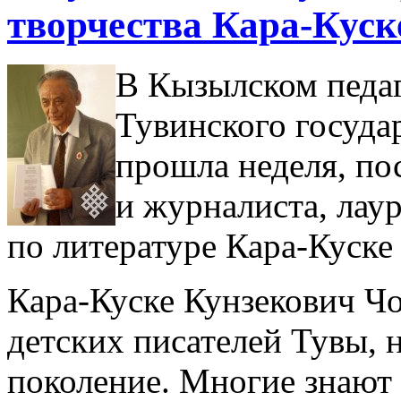
творчества Кара-Куск
В Кызылском педаг
Тувинского госуда
прошла неделя, по
и журналиста, лау
по литературе Кара-Куске
Кара-Куске Кунзекович Ч
детских писателей Тувы, 
поколение. Многие знают 