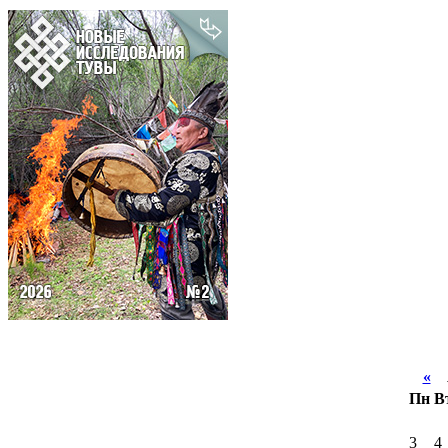
«
А
Пн
В
3
4