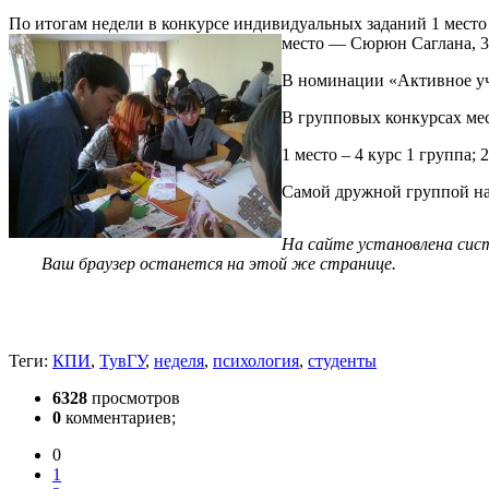
По итогам недели в конкурсе индивидуальных заданий 1 место 
место — Сюрюн Саглана, 3 
В номинации «Активное уча
В групповых конкурсах ме
1 место – 4 курс 1 группа; 2
Самой дружной группой на 
На сайте установлена си
Ваш браузер останется на этой же странице.
Теги:
КПИ
,
ТувГУ
,
неделя
,
психология
,
студенты
6328
просмотров
0
комментариев;
0
1