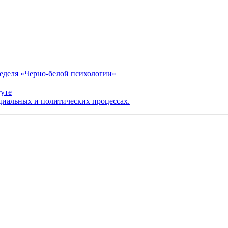
еделя «Черно-белой психологии»
уте
иальных и политических процессах.