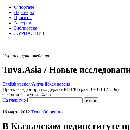
О портале
Партнеры
Проекты
Авторам
Библиотека
ЖУРНАЛ НИТ
Портал тувиноведения
Tuva.Asia / Новые исследован
English version/Английская версия
Проект создан при поддержке РГНФ (грант 09-03-12130в)
Сегодня 7 августа 2026 г.
На главную
|
16 марта 2012
Тува
.
Общество
В Кызылском пединституте пр