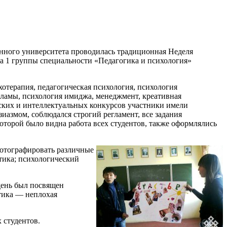
енного университета проводилась традиционная Неделя
са 1 группы специальности «Педагогика и психология»
отерапия, педагогическая психология, психология
кламы, психология имиджа, менеджмент, креативная
еских и интеллектуальных конкурсов участники имели
иазмом, соблюдался строгий регламент, все задания
которой было видна работа всех студентов, также оформлялись
фотографировать различные
итика; психологический
 день был посвящен
тика — неплохая
 студентов.