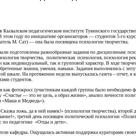
а в Кызылском педагогическом институте Тувинского государств
В этом году по инициативе организаторов — студентов 5-го кур
атель М. Сат) — она была посвящена психологии творчества.
были подготовлены разнообразные задания по дисциплинам: псих
ихология творчества, политическая психология, психология ре
и как индивидуальный, так и групповой характер. В ходе творч
бретенные знания, умения, навыки. Задания выполнялись с энтуз
ой шкале. На протяжении недели выпускалась газета – отчет, в 
тами студентов.
ия как фотокросс (участникам каждой группы было необходимо 
 «Счастье — это не цель, а образ жизни», анализ личности пол
м «Маша и Медведь»).
Сказка ложь, да в ней намек!» (психология творчества), второй
чание!», третий день посвящен политической психологии «Поли
с по педагогике «Отцы и дети».
атели кафедры. Ощущалась активная поддержка кураторами своих