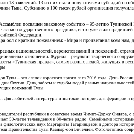
ло 18 заявлений. 13 из них стали получателями субсидий на общу
лики Тыва. Субсидию в 100 тысяч рублей организация получила 
Ассамблеи посвящен знаковому событию – 95-летию Тувинской Н
частью государственного праздника, и это уже стало традицией
оссийской Федерации.
а-оол с кратким пожеланием: «Мира и процветания всем нам, д
разных национальностей, вероисповеданий и поколений, стреми
иональных отношений. Журнал – результат творческого содруже
азеты «Тувинская правда», самых разных людей, живущих в респ
ры.
 Тувы – это слепок короткого яркого лета 2016 года. День России
дни Якутии. Дела, заботы и судьбы людей разных национальностей,
удущих поколений Тувы.
. Для любителей литературы и знатоков истории, для фермеров и ц
уководителей республики в советское время Чимит-Доржу Ондара, о
чает 50-летие телевидения и 80-летие радио. Семейными историям
ата филологических наук Маргариты Татаринцевой и доктора истори
ателя Правительства Тувы Каадыр-оол Бичелдей. Фотолетопись сов