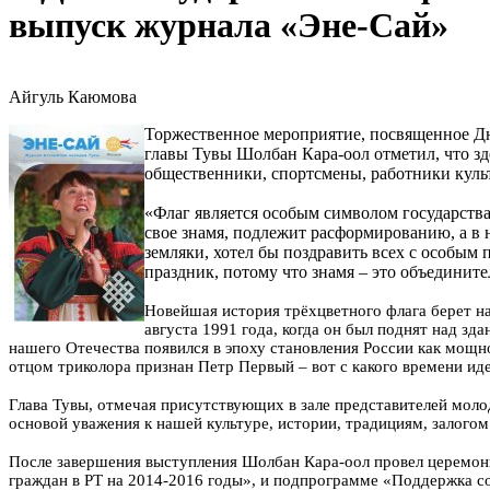
выпуск журнала «Эне-Сай»
Айгуль Каюмова
Торжественное мероприятие, посвященное Дню
главы Тувы Шолбан Кара-оол отметил, что з
общественники, спортсмены, работники куль
«Флаг является особым символом государства,
свое знамя, подлежит расформированию, а в 
земляки, хотел бы поздравить всех с особым 
праздник, потому что знамя – это объединит
Новейшая история трёхцветного флага берет на
августа 1991 года, когда он был поднят над з
нашего Отечества появился в эпоху становления России как мощн
отцом триколора признан Петр Первый – вот с какого времени ид
Глава Тувы, отмечая присутствующих в зале представителей моло
основой уважения к нашей культуре, истории, традициям, залого
После завершения выступления Шолбан Кара-оол провел церемон
граждан в РТ на 2014-2016 годы», и подпрограмме «Поддержка с