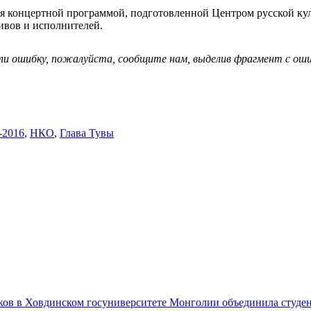
 концертной программой, подготовленной Центром русской кул
ивов и исполнителей.
ли ошибку, пожалуйста, сообщите нам, выделив фрагмент с ошиб
-2016
,
НКО
,
Глава Тувы
ов в Ховдинском госуниверситете Монголии объединила студен