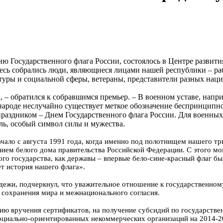
 Государственного флага России, состоялось в Центре развити
десь собрались люди, являющиеся лицами нашей республики – ра
туры и социальной сферы, ветераны, представители разных нац
 – обратился к собравшимся премьер. – В военном уставе, напр
народе неслучайно существует меткое обозначение беспринципног
праздником – Днем Государственного флага России. Для военных 
ель, особый символ силы и мужества.
чало с августа 1991 года, когда именно под полотнищем нашего т
данием белого дома правительства Российской Федерации. С этого 
ого государства, как державы – впервые бело-сине-красный флаг б
ет история нашего флага».
дежи, подчеркнул, что уважительное отношение к государственному
м сохранения мира и межнационального согласия.
ию вручения сертификатов, на получение субсидий по государств
оциально-ориентированных некоммерческих организаций на 2014-2