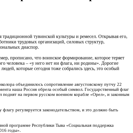
я традиционной тувинской культуры и ремесел. Открывая его,
ботники трудовых организаций, силовых структур,
иональных диаспор.
имер, прописано, что воинское формирование, которое теряет
о человека – «у него нет ни флага, ни родины». Дорогие
людей, которые сегодня тоже собрались здесь, это особый
риколора объединилось сопротивление августовскому путчу 22
момента наша Россия обрела особый символ. Государственный флаг
ыл поднят на первом русском военном корабле «Орел», и законным
 флагу регулируется законодательством, и это должно быть
енной программе Республики Тыва «Социальная поддержка
016 годы».