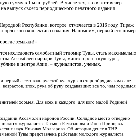
ю сумму в 1 млн. рублей. В числе тех, кто в этот вечер
на выпуск своего периодического печатного издания –
ародной Республики, которое отмечается в 2016 году. Тираж
 творческого коллектива издания. Напомним, первый его номер
орогие земляки!»
тся исследовать самобытный этномир Тувы, стать максимально
ства Ассамблеи народов Тувы, министерства культуры,
ублике в центре Азии, – журналистов, ученых,
 и первый фестиваль русской культуры в старообрядческом селе
 возрастов, эпох, рука об руку создававших все то, чем гордимся
енителей хоомея. Для всех и каждого, для кого малой Родиной
 создании Ассамблеи народов России. Солидное место отведено
и делятся журналисты Татьяна Рамазанова и Инна Принцева.
ческих наук Николая Моллерова. Об истории денег в ТНР
ременной Тувы представлена работами молодого журналиста