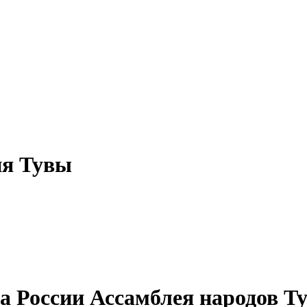
ия Тувы
а России Ассамблея народов Т