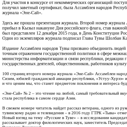
Для участия в конкурсе от некоммерческих организаций поступи
получил заветный сертификат, была Ассамблея народов Респуб
журнала «Эне-Сай».
Здесь же прошла презентация журнала. Второй номер журнала 
прибыл в Кызыл накануне Дня российского флага, став важной 
был представлен 12 декабря 2015 года, в День Конституции Р
Один из экземпляров журнала подписал Глава Тувы Шолбан Кар
Издание Ассамблеи народов Тувы призвано объединить людей 
точным отражением государственной политики в сфере межнац
министерства информатизации и связи республики, редакции г
государственных деятелей, общественников, работников культу
100 страниц второго номера журнала «Эне-Сай» Ассамблеи народов
Сизим, юбилей гражданской авиации республики, «Устуу-Хурээ» и 
и что ценим мы, что станет предметом поклонения и интереса б
«Эне-Сай» № 2 – это чтение на любой, самый требовательный вкус
стала республика в самом сердце Азии.
В свежем номере читатель найдет рассказ ветерана, одного из р
тувинскому радио и телевидения – в 2016 году ГТРК «Тыва» отме
Новый взгляд на тему «Русские в Туве» – в исследовании кандид
рассказывает доктор филологических наук, заместитель Председ