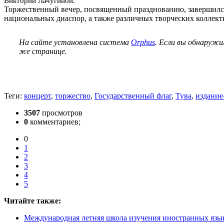
Виктории Лачугиной.
Торжественный вечер, посвященный празднованию, завершился
национальных диаспор, а также различных творческих коллект
На сайте установлена система
Orphus
. Если вы обнаружи
же странице.
Теги:
концерт
,
торжество
,
Государственный флаг
,
Тува
,
издание
3507
просмотров
0
комментариев;
0
1
2
3
4
5
Читайте также:
Международная летняя школа изучения иностранных язык