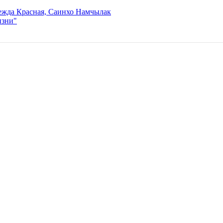
дежда Красная, Саинхо Намчылак
изни"