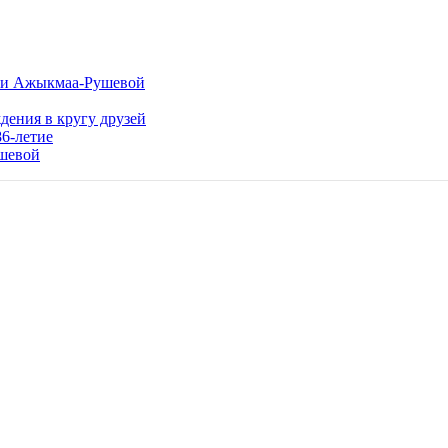
льи Ажыкмаа-Рушевой
ения в кругу друзей
6-летие
ушевой