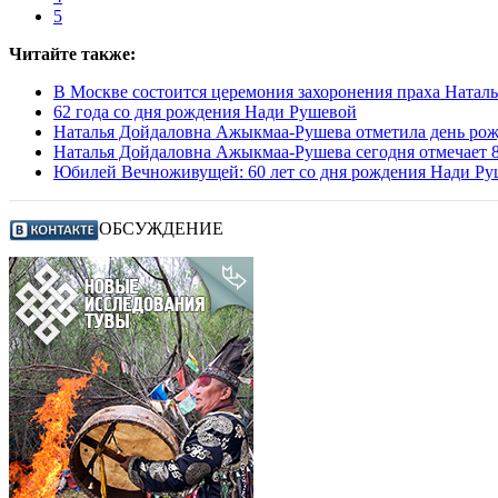
5
Читайте также:
В Москве состоится церемония захоронения праха Ната
62 года со дня рождения Нади Рушевой
Наталья Дойдаловна Ажыкмаа-Рушева отметила день рожд
Наталья Дойдаловна Ажыкмаа-Рушева сегодня отмечает 8
Юбилей Вечноживущей: 60 лет со дня рождения Нади Р
ОБСУЖДЕНИЕ