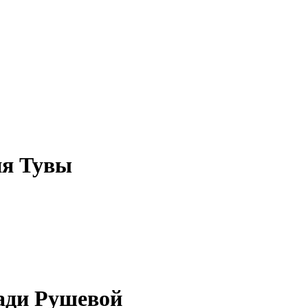
ия Тувы
ади Рушевой