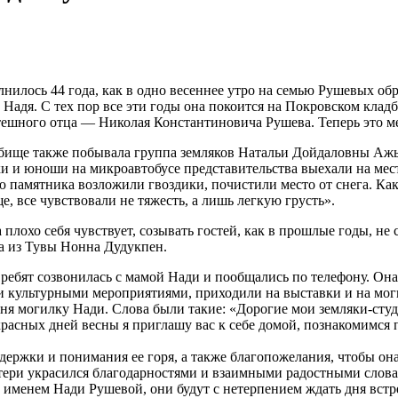
олнилось 44 года, как в одно весеннее утро на семью Рушевых 
адя. С тех пор все эти годы она покоится на Покровском кладби
тешного отца — Николая Константиновича Рушева. Теперь это ме
дбище также побывала группа земляков Натальи Дойдаловны Ажы
и и юноши на микроавтобусе представительства выехали на мес
 памятника возложили гвоздики, почистили место от снега. Как
е, все чувствовали не тяжесть, а лишь легкую грусть».
плохо себя чувствует, созывать гостей, как в прошлые годы, не с
а из Тувы Нонна Дудукпен.
ребят созвонилась с мамой Нади и пообщались по телефону. Она 
и культурными мероприятиями, приходили на выставки и на мог
я могилку Нади. Слова были такие: «Дорогие мои земляки-студе
екрасных дней весны я приглашу вас к себе домой, познакомимс
держки и понимания ее горя, а также благопожелания, чтобы она
атери украсился благодарностями и взаимными радостными слова
 именем Нади Рушевой, они будут с нетерпением ждать дня встре