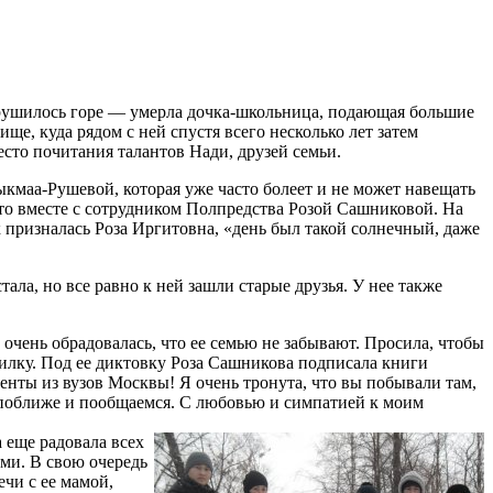
обрушилось горе — умерла дочка-школьница, подающая большие
ще, куда рядом с ней спустя всего несколько лет затем
сто почитания талантов Нади, друзей семьи.
кмаа-Рушевой, которая уже часто болеет и не может навещать
то вместе с сотрудником Полпредства Розой Сашниковой. На
 призналась Роза Иргитовна, «день был такой солнечный, даже
тала, но все равно к ней зашли старые друзья. У нее также
очень обрадовалась, что ее семью не забывают. Просила, чтобы
илку. Под ее диктовку Роза Сашникова подписала книги
нты из вузов Москвы! Я очень тронута, что вы побывали там,
я поближе и пообщаемся. С любовью и симпатией к моим
 еще радовала всех
ми. В свою очередь
чи с ее мамой,