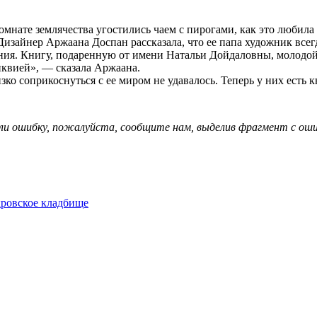
мнате землячества угостились чаем с пирогами, как это любила 
 Дизайнер Аржаана Доспан рассказала, что ее папа художник всег
нения. Книгу, подаренную от имени Натальи Дойдаловны, молодо
иквией», — сказала Аржаана.
ко соприкоснуться с ее миром не удавалось. Теперь у них есть к
ли ошибку, пожалуйста, сообщите нам, выделив фрагмент с ошиб
ровское кладбище