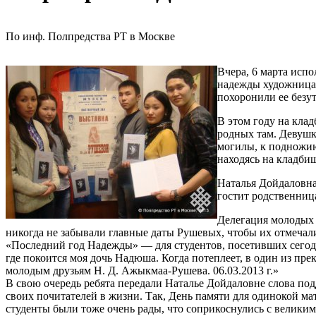
По инф. Полпредства РТ в Москве
Вчера, 6 марта исп
надежды художница Н
похоронили ее безу
В этом году на кла
родных там. Девушк
могилы, к подножию
находясь на кладбищ
Наталья Дойдаловна 
гостит родственниц
Делегация молодых 
никогда не забывали главные даты Рушевых, чтобы их отмечал
«Последний год Надежды» — для студентов, посетивших сегодн
где покоится моя дочь Надюша. Когда потеплеет, в один из пр
молодым друзьям Н. Д. Ажыкмаа-Рушева. 06.03.2013 г.»
В свою очередь ребята передали Наталье Дойдаловне слова под
своих почитателей в жизни. Так, День памяти для одинокой м
студенты были тоже очень рады, что соприкоснулись с великим