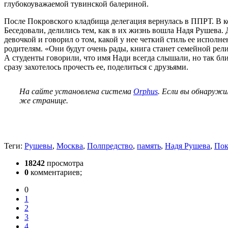
глубокоуважаемой тувинской балериной.
После Покровского кладбища делегация вернулась в ППРТ. В ко
Беседовали, делились тем, как в их жизнь вошла Надя Рушева.
девочкой и говорил о том, какой у нее четкий стиль ее испол
родителям. «Они будут очень рады, книга станет семейной рел
А студенты говорили, что имя Нади всегда слышали, но так близ
сразу захотелось прочесть ее, поделиться с друзьями.
На сайте установлена система
Orphus
. Если вы обнаружи
же странице.
Теги:
Рушевы
,
Москва
,
Полпредство
,
память
,
Надя Рушева
,
Пок
18242
просмотра
0
комментариев;
0
1
2
3
4