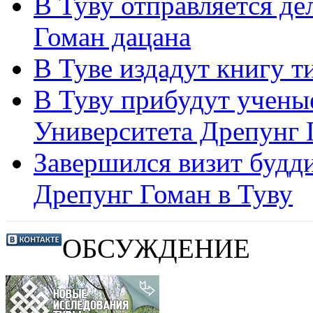
В Туву отправляется де
Гоман дацана
В Туве издадут книгу т
В Туву прибудут учены
Университета Дрепунг 
Завершился визит будд
Дрепунг Гоман в Туву
ОБСУЖДЕНИЕ