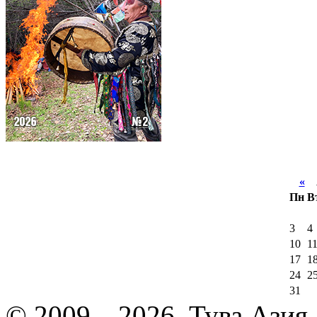
«
А
Пн
В
3
4
10
1
17
1
24
2
31
© 2009—2026, Тува.Азия -