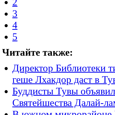
2
3
4
5
Читайте также:
Директор Библиотеки т
геше Лхакдор даст в Т
Буддисты Тувы объявил
Святейшества Далай-ла
В южном микрорайоне 