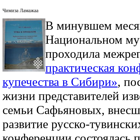
Чимиза Ламажаа
В минувшем месяц
Национальном му
проходила межре
практическая кон
купечества в Сибири»
, п
жизни представителей изв
семьи Сафьяновых, внесш
развитие русско-тувински
конференции состоялась п