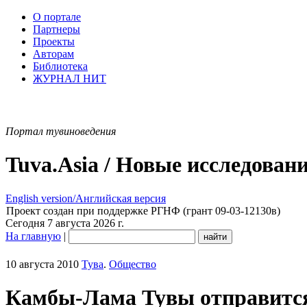
О портале
Партнеры
Проекты
Авторам
Библиотека
ЖУРНАЛ НИТ
Портал тувиноведения
Tuva.Asia / Новые исследован
English version/Английская версия
Проект создан при поддержке РГНФ (грант 09-03-12130в)
Сегодня 7 августа 2026 г.
На главную
|
10 августа 2010
Тува
.
Общество
Камбы-Лама Тувы отправится