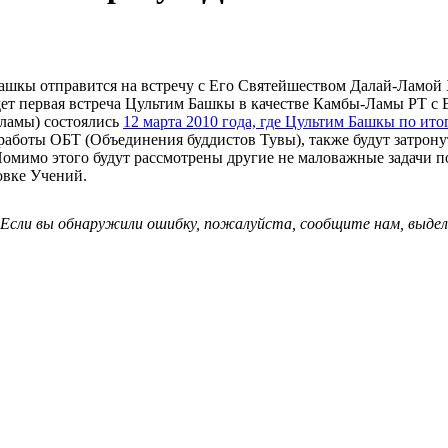
ашкы отправится на встречу с Его Святейшеством Далай-Ламой 
удет первая встреча Цультим Башкы в качестве Камбы-Ламы РТ 
ламы) состоялись
12 марта 2010 года, где Цультим Башкы по и
 работы ОБТ (Объединения буддистов Тувы), также будут затро
. Помимо этого будут рассмотрены другие не маловажные задачи
товке Учений.
 Если вы обнаружили ошибку, пожалуйста, сообщите нам, выдели