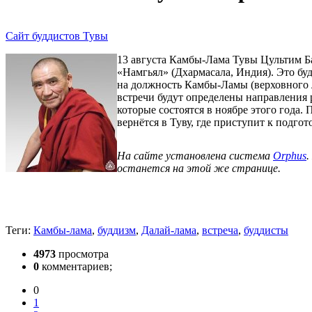
Сайт буддистов Тувы
13 августа Камбы-Лама Тувы Цультим Б
«Намгьял» (Дхармасала, Индия). Это б
на должность Камбы-Ламы (верховного 
встречи будут определены направления
которые состоятся в ноябре этого года
вернётся в Туву, где приступит к подго
На сайте установлена система
Orphus
.
останется на этой же странице.
Теги:
Камбы-лама
,
буддизм
,
Далай-лама
,
встреча
,
буддисты
4973
просмотра
0
комментариев;
0
1