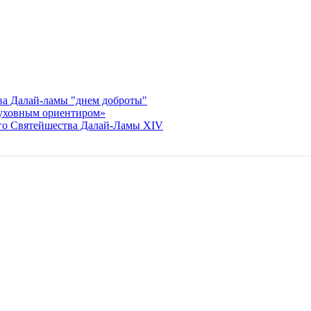
ва Далай-ламы "днем доброты"
духовным ориентиром»
Его Святейшества Далай-Ламы XIV