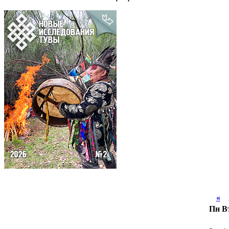
«
А
Пн
В