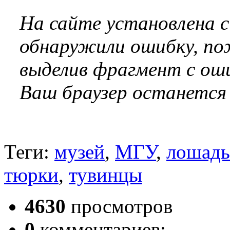
На сайте установлена 
обнаружили ошибку, по
выделив фрагмент с оши
Ваш браузер останется
Теги:
музей
,
МГУ
,
лошадь
тюрки
,
тувинцы
4630
просмотров
0
комментариев;