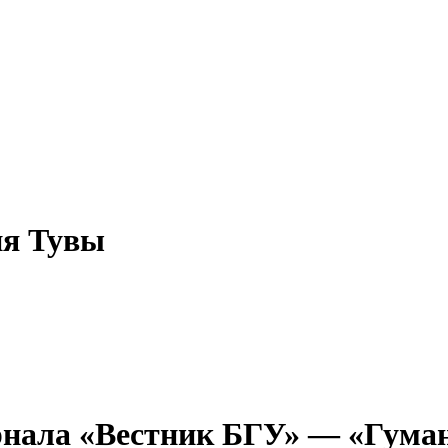
ия Тувы
рнала «Вестник БГУ» — «Гума