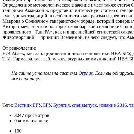
Определенное методологическое значение имеет также статья Ф
тэнгривед Аманжол Б. представил интересную статью о тэнгри
культурных традиций, в особенности - митраизма и древнеегипе
Маврова о Солнечном танграистском обряде, который соверша
Автор отмечает, что в болгарско-колобарской символике Солн
проявленного ТангРА», как и в древнейшей египетской сакра
Животворящий принцип Вселенной, из чего следует, что Амо
От редколлегии:
Н.В.Абаев, зав. лаб. цивилизационной геополитики ИВА БГУ, 
Т. И. Гармаева, зав. лаб. межкультурных коммуникаций ИВА БГ
На сайте установлена система
Orphus
. Если вы обнаружи
же странице.
Теги:
Вестник БГУ
,
БГУ
,
Бурятия
,
спецвыпуск
,
издание-2016
,
тэ
3247
просмотров
0
комментариев;
100