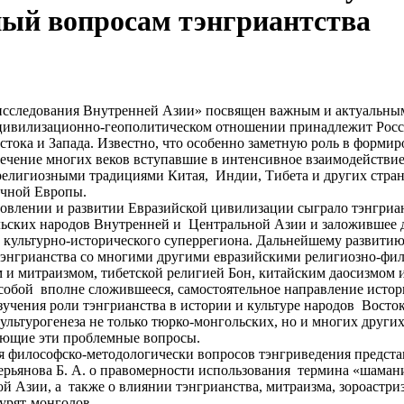
ный вопросам тэнгриантства
сследования Внутренней Азии» посвящен важным и актуальным
 цивилизационно-геополитическом отношении принадлежит Росси
тока и Запада. Известно, что особенно заметную роль в форми
течение многих веков вступавшие в интенсивное взаимодействи
-религиозными традициями Китая, Индии, Тибета и других стр
очной Европы.
овлении и развитии Евразийской цивилизации сыграло тэнгриан
льских народов Внутренней и Центральной Азии и заложившее 
о культурно-исторического суперрегиона. Дальнейшему развити
 тэнгрианства со многими другими евразийскими религиозно-ф
 митраизмом, тибетской религией Бон, китайским даосизмом и 
 собой вполне сложившееся, самостоятельное направление исто
учения роли тэнгрианства в истории и культуре народов Восток
льтурогенеза не только тюрко-монгольских, но и многих други
вающие эти проблемные вопросы.
ия философско-методологически вопросов тэнгриведения предста
Аверьянова Б. А. о правомерности использования термина «шама
 Азии, а также о влиянии тэнгрианства, митраизма, зороастри
урят-монголов.