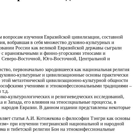
 вопросам изучения Евразийской цивилизации, составной
я, вобравшая в себя множество духовно-культурных и
ровании России как великой Евразийской державы сыграли
е с ираноязычными и финно-угорскими этносами и
ан Северо-Восточной, Юго-Восточной, Центральной и
ство, первоначально зародившееся как национальная религия
духовно-культурные и цивилизационные основы практически
ю этой метаэтнической цивилизационно-культурной общности
илософскими учениями и этноконфессиональными традициями –
т.д.
рико-культурологических и религиеведческих исследований,
а и Запада, его влияния на этносоциальные процессы, в
х народов Евразии. В данном издании представлены некоторые
вляет статья А.И. Котожекова о философии Тэнгри как основы
низм» при изучении тэнгрианской национальной и народной
зма и тибетской религии Бон на этноконфессиональные