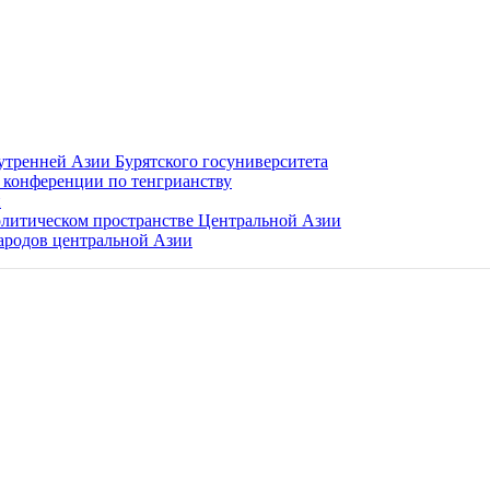
тренней Азии Бурятского госуниверситета
 конференции по тенгрианству
и
олитическом пространстве Центральной Азии
ародов центральной Азии