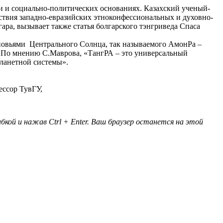
ти и социально-политических основаниях. Казахский ученый-
ствия западно-евразийских этноконфессиональных и духовно-
ара, вызывает также статья болгарского тэнгриведа Спаса
сыновьями Центрального Солнца, так называемого АмонРа –
. По мнению С.Маврова, «ТангРА – это универсальный
ланетной системы».
ессор ТувГУ,
кой и нажав Ctrl + Enter. Ваш браузер останется на этой