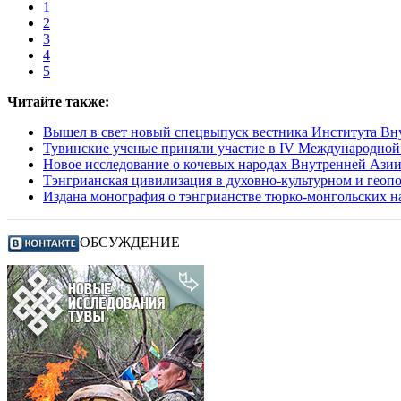
1
2
3
4
5
Читайте также:
Вышел в свет новый спецвыпуск вестника Института Вну
Тувинские ученые приняли участие в IV Международной
Новое исследование о кочевых народах Внутренней Ази
Тэнгрианская цивилизация в духовно-культурном и геоп
Издана монография о тэнгрианстве тюрко-монгольских н
ОБСУЖДЕНИЕ