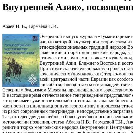
Внутренней Азии», посвящен
Абаев Н. В., Гармаева Т. И.
Очередной выпуск журнала «Гуманитарные и
частью которой в культурно-историческом и
этноконфессиональных традиций народов Вос
славянские и тюрко-монгольские народы, в 
этническими группами, а также с культурно
Внутренней Азии, Ближнего Востока и вост
При этом исключительно важную роль в стан
кочевнических (номадических) тюрко-монго
всей центральной части Евразии как особог
способствовали контакты и взаимодействие
Северным буддизмом Махаяны, древнеиранским зороастризмом и
В настоящее время отечественное тэнгриведение представляет
которое имеет уже значительный потенциал для дальнейшего из
частности на цивилизационную геополитику и процессы этноку
из работ современных тэнгриведов, непосредственно затраги
Так, интерес для дальнейшего более углубленного исследован
методологии познания, статьи Абаева Н.В., Гармаевой Т.И., 
религии тюрко-монгольских народов Внутренней и Центральной
традиции тюрко-монгольских народов Евразии, в частности – б