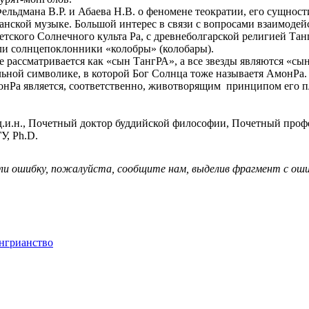
ельдмана В.Р. и Абаева Н.В. о феномене теократии, его сущнос
анской музыке. Большой интерес в связи с вопросами взаимодей
тского Солнечного культа Ра, с древнеболгарской религией Танг
ли солнцепоклонники «колобры» (колобары).
це рассматривается как «сын ТангРА», а все звезды являются «
льной символике, в которой Бог Солнца тоже называетя АмонРа
нРа является, соответственно, животворящим принципом его п
д.и.н., Почетный доктор буддийской философии, Почетный проф
У, Ph.D.
ли ошибку, пожалуйста, сообщите нам, выделив фрагмент с ошиб
нгрианство