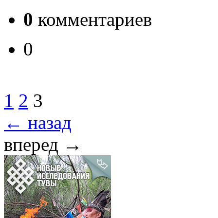
0
комментариев
0
1
2
3
← назад
вперед →