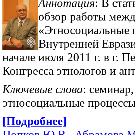
Аннотация
: В ста
обзор работы меж
«Этносоциальные 
Внутренней Еврази
начале июля 2011 г. в г. 
Конгресса этнологов и ан
Ключевые слова
: семинар,
этносоциальные процессы
[Подробнее]
Попков Ю.В.
,
Абрамова М