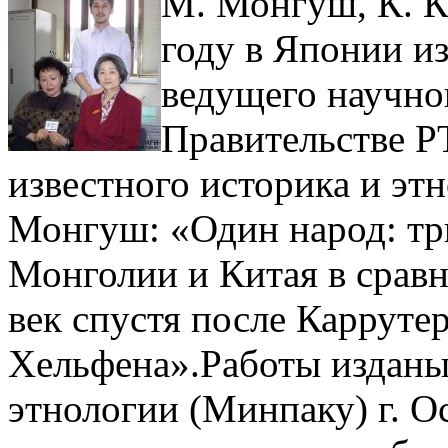
М. Монгуш, К. К
году в Японии и
ведущего научно
Правительстве РТ
известного историка и э
Монгуш: «Один народ: тр
Монголии и Китая в сравн
век спустя после Карруте
Хельфена».Работы издан
этнологии (Минпаку) г. Ос