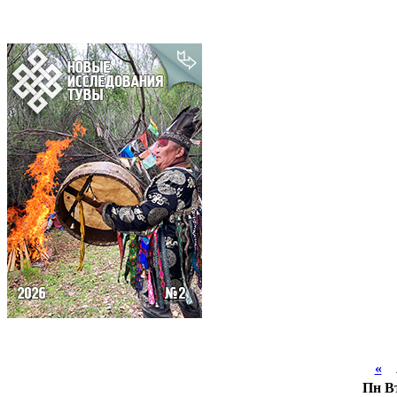
«
А
Пн
В