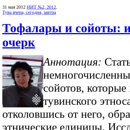
31 мая 2012
НИТ №2, 2012
.
Тува вчера, сегодня, завтра
Тофалары и сойоты: 
очерк
Аннотация:
Стат
немногочисленны
сойотов, которые
тувинского этноса
отколовшись от него, обр
этнические единицы. Исс