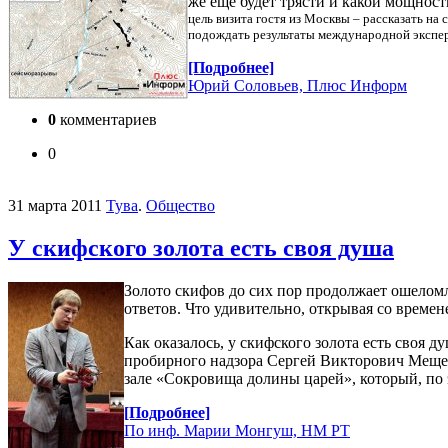
же еще будет трясти и какой мощнос
цель визита гостя из Москвы – рассказать н
подождать результаты международной экспер
[Подробнее]
Юрий Соловьев, Плюс Информ
0
комментариев
0
31 марта 2011
Тува
.
Общество
У скифского золота есть своя душа
Золото скифов до сих пор продолжает ошеломля
ответов. Что удивительно, открывая со време
Как оказалось, у скифского золота есть своя
пробирного надзора Сергей Викторович Мещеря
зале «Сокровища долины царей», который, по 
[Подробнее]
По инф. Марии Монгуш, НМ РТ