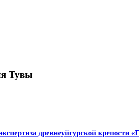
ия Тувы
 экспертиза древнеуйгурской крепости 