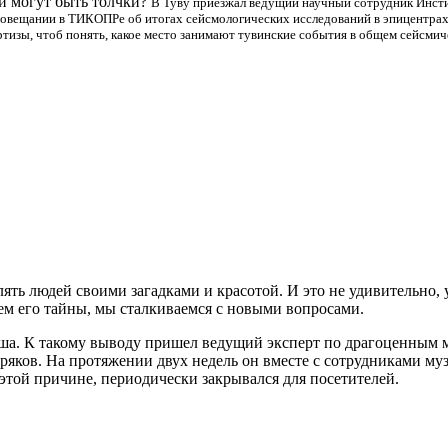
ти могут быть толчки?
В Туву приезжал ведущий научный сотрудник Инст
а совещании в ТИКОПРе об итогах сейсмологических исследований в эпицентра
тизы, чтоб понять, какое место занимают тувинские события в общем сейсмич
ть людей своими загадками и красотой. И это не удивительно, у
нем его тайны, мы сталкиваемся с новыми вопросами.
 душа. К такому выводу пришел ведущий эксперт по драгоценны
ков. На протяжении двух недель он вместе с сотрудниками муз
этой причине, периодически закрывался для посетителей.