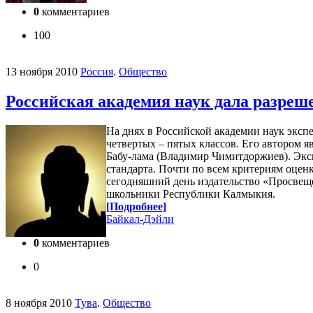
0
комментариев
100
13 ноября 2010
Россия
.
Общество
Российская академия наук дала разреше
На днях в Российской академии наук экс
четвертых – пятых классов. Его автором 
Бабу-лама (Владимир Чимитдоржиев). Эксп
стандарта. Почти по всем критериям оцен
сегодняшний день издательство «Просвеще
школьники Республики Калмыкия.
[Подробнее]
Байкал-Дэйли
0
комментариев
0
8 ноября 2010
Тува
.
Общество