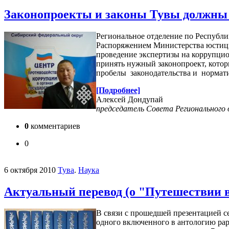
Законопроекты и законы Тувы должны 
Региональное отделение по Республ
Распоряжением Министерства юстиции
проведение экспертизы на коррупци
принять нужный законопроект, кото
пробелы законодательства и нормат
[Подробнее]
Алексей Дондупай
председатель Совета Регионального 
0
комментариев
0
6 октября 2010
Тува
.
Наука
Актуальный перевод (о "Путешествии 
В связи с прошедшей презентацией с
одного включенного в антологию рар