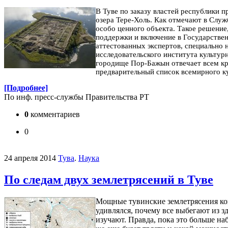
В Туве по заказу властей республики 
озера Тере-Холь. Как отмечают в Служ
особо ценного объекта. Такое решение
поддержки и включение в Государстве
аттестованных экспертов, специально 
исследовательского института культур
городище Пор-Бажын отвечает всем кр
предварительный список всемирного ку
[Подробнее]
По инф. пресс-службы Правительства РТ
0
комментариев
0
24 апреля 2014
Тува
.
Наука
По следам двух землетрясений в Туве
Мощные тувинские землетрясения кон
удивлялся, почему все выбегают из з
изучают. Правда, пока это больше на