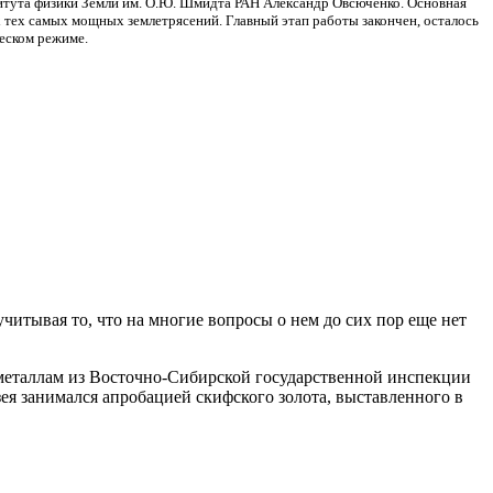
итута физики Земли им. О.Ю. Шмидта РАН Александр Овсюченко. Основная
х тех самых мощных землетрясений. Главный этап работы закончен, осталось
еском режиме.
читывая то, что на многие вопросы о нем до сих пор еще нет
м металлам из Восточно-Сибирской государственной инспекции
ея занимался апробацией скифского золота, выставленного в