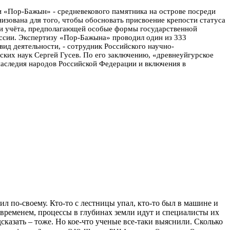
ти «Пор-Бажын» - средневекового памятника на острове посреди
низована для того, чтобы обосновать присвоение крепости статуса
ы и учёта, предполагающей особые формы государственной
ссии.
Экспертизу «Пор-Бажына» проводил один из 333
д деятельности, - сотрудник Российского научно-
ских наук Сергей Гусев. По его заключению, «древнеуйгурское
наследия народов Российской Федерации и включения в
л по-своему. Кто-то с лестницы упал, кто-то был в машине и
 временем, процессы в глубинах земли идут и специалисты их
сказать – тоже. Но кое-что ученые все-таки выяснили. Сколько