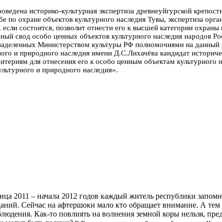
проведена историко-культурная экспертиза древнеуйгурской крепос
бе по охране объектов культурного наследия Тувы, экспертиза орга
, если состоится, позволит отнести его к высшей категории охран
нный свод особо ценных объектов культурного наследия народов Ро
наделенных Министерством культуры РФ полномочиями на данный ви
ного и природного наследия имени Д.С.Лихачёва кандидат историче
итериям для отнесения его к особо ценным объектам культурного 
льтурного и природного наследия».
ца 2011 – начала 2012 годов каждый житель республики запомни
даний. Сейчас на афтершоки мало кто обращает внимание. А тем
блюдения. Как-то повлиять на волнения земной коры нельзя, пред