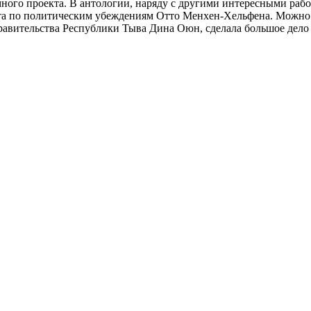
много проекта. В антологии, наряду с другими интересными раб
та по политическим убеждениям Отто Менхен-Хельфена. Можно бе
авительства Республики Тыва Дина Оюн, сделала большое дело 