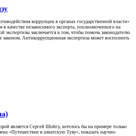
зу
отиводействия коррупции в органах государственной власти»
 в качестве независимого эксперта, уполномоченного на
й экспертизы заключается в том, чтобы помочь законодателю
е законом. Антикоррупционная экспертиза может восполнить
на)
рой является Сергей Шойгу, хотелось бы на примере только
на «Путешествие в азиатскую Туву», показать научно-