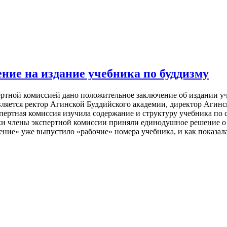
ние на издание учебника по буддизму
пертной комиссией дано положительное заключение об издании у
является ректор Агинской Буддийского академии, директор Агин
ертная комиссия изучила содержание и структуру учебника по 
ки члены экспертной комиссии приняли единодушное решение о 
ние» уже выпустило «рабочие» номера учебника, и как показала 