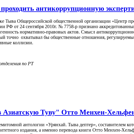
проходить антикоррупционную эксперти
ике Тыва Общероссийской общественной организации «Центр пр
 РФ от 24 сентября 2010г. № 7758-р признано аккредитованным
огенность нормативно-правовых актов. Смысл антикоррупционно
рый точно охватывал бы общественные отношения, регулируемы
ивные коллизии.
отделения по РТ
в Азиатскую Туву" Отто Менхен-Хельфе
емитомной антологии «Урянхай. Тыва дептер», составителем кото
итетного издания, а именно перевода книги Отто Менхен-Хельфе