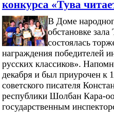
конкурса «Тува читае
В Доме народног
обстановке зала 
состоялась торж
награждения победителей ин
русских классиков». Напомн
декабря и был приурочен к 
советского писателя Конст
республики Шолбан Кара-оол
государственным инспектор