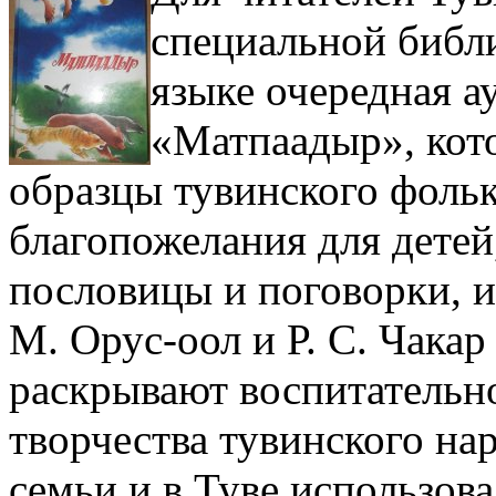
специальной библ
языке очередная а
«Матпаадыр», кот
образцы тувинского фольк
благопожелания для детей,
пословицы и поговорки, и
М. Орус-оол и Р. С. Чака
раскрывают воспитательно
творчества тувинского на
семьи и в Туве использов