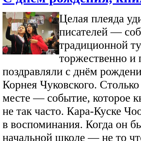
Целая плеяда у
писателей — соб
традиционной ту
торжественно и 
поздравляли с днём рождени
Корнея Чуковского. Столько
месте — событие, которое 
не так часто.
Кара-Куске Чоо
в воспоминания. Когда он б
начальной школе — не то чт