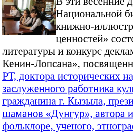
В эти весенние д
Национальной би
книжно-иллюстр
ценностей» сост
литературы и конкурс дек
Кенин-Лопсана», посвящен
РТ, доктора исторических на
заслуженного работника кул
гражданина г. Кызыла, през
шаманов «Дунгур», автора и
фольклоре, ученого, этногра