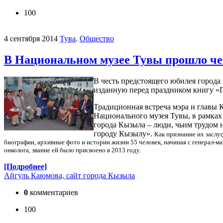
100
4 сентября 2014
Тува
.
Общество
В Национальном музее Тувы прошло че
В честь предстоящего юбилея города
изданную перед праздником книгу «
Традиционная встреча мэра и главы 
Национального музея Тувы, в рамках
города Кызыла – люди, чьим трудом 
городу Кызылу».
Как признание их заслу
биографии, архивные фото и истории жизни 55 человек, начиная с генерал-м
онколога, звание ей было присвоено в 2013 году.
[Подробнее]
Айгуль Каюмова, сайт города Кызыла
0
комментариев
100