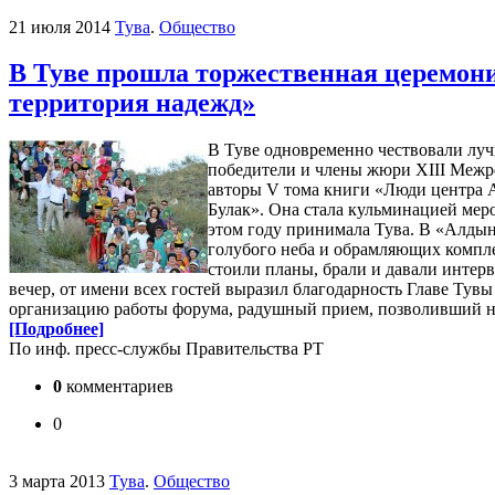
21 июля 2014
Тува
.
Общество
В Туве прошла торжественная церемони
территория надежд»
В Туве одновременно чествовали лу
победители и члены жюри XIII Межре
авторы V тома книги «Люди центра А
Булак». Она стала кульминацией мер
этом году принимала Тува. В «Алдын-
голубого неба и обрамляющих компле
стоили планы, брали и давали интер
вечер, от имени всех гостей выразил благодарность Главе Ту
организацию работы форума, радушный прием, позволивший не 
[Подробнее]
По инф. пресс-службы Правительства РТ
0
комментариев
0
3 марта 2013
Тува
.
Общество