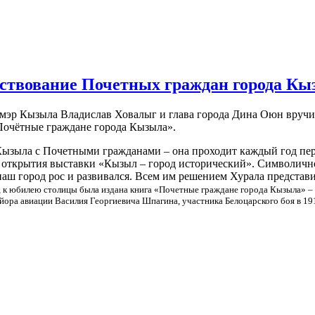
ствование Почетных граждан города Кы
 мэр Кызыла Владислав Ховалыг и глава города Дина Оюн вручи
Почётные граждане города Кызыла».
Кызыла с Почетными гражданами – она проходит каждый год пере
 открытия выставки «Кызыл – город исторический». Символичн
наш город рос и развивался. Всем им решением Хурала предста
г, к юбилею столицы была издана книга «Почетные граждане города Кызыла» 
айора авиации Василия Георгиевича Шпагина, участника Белоцарского боя в 1