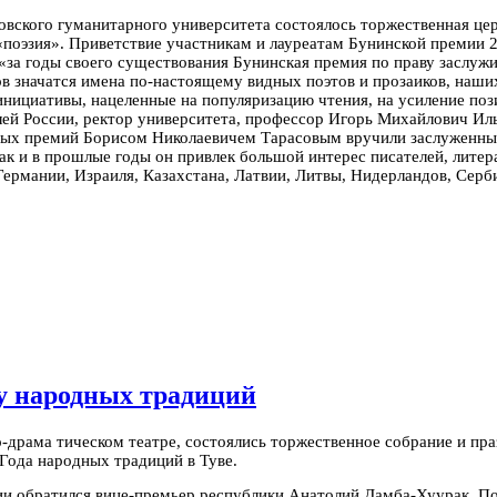
сковского гуманитарного университета состоялось торжественная 
«поэзия».
Приветствие участникам и лауреатам Бунинской премии 2
: «за годы своего существования Бунинская премия по праву заслуж
ов значатся имена по-настоящему видных поэтов и прозаиков, наши
нициативы, нацеленные на популяризацию чтения, на усиление поз
лей России, ректор университета, профессор Игорь Михайлович И
рных премий Борисом Николаевичем Тарасовым вручили заслуженн
ак и в прошлые годы он привлек большой интерес писателей, литер
Германии, Израиля, Казахстана, Латвии, Литвы, Нидерландов, Сер
ду народных традиций
о-драма
тическом театре, состоялись торжественное собрание и пр
Года народных традиций в Туве.
и обратился вице-премьер республики Анатолий Дамба-Хуурак. По