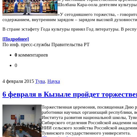
Шолбана Кара-оола деятелям культур
«У сегодняшнего торжества, - говорит
содержанием, внутренним зарядом – зарядом высокой духовности
В стране эстафету Года культуры принял Год литературы. В респ
[Подробнее]
По инф. пресс-службы Правительства РТ
0
комментариев
0
4 февраля 2015
Тува
.
Наука
6 февраля в Кызыле пройдет торжеств
Торжественная церемония, посвященная Дню ро
работники научных организаций республики, в
Института развития национальной школы, Тув
Сибирского отделения Российской академии на
НИИ сельского хозяйства Российской академии
Тувинского государственного университета.