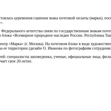
стоялась церемония гашения знака почтовой оплаты (марки), п
».
 Федерального агентства связи по государственным знакам поч
о блока «Всемирное природное наследие России. Республика Тыв
нтр «Марка» (г. Москва). На почтовом блоке в виде художеств
а ее территории (дизайн О. Иванова по фотографиям сотруднико
стей: специалисты заповедника, ученые, официальные лица, фила
ает свое 20-летие.