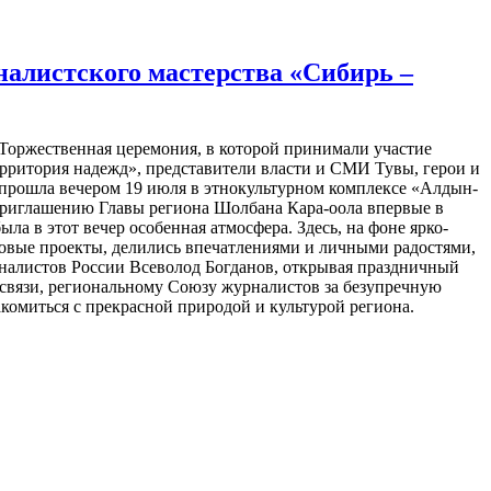
алистского мастерства «Сибирь –
Торжественная церемония, в которой принимали участие
рритория надежд», представители власти и СМИ Тувы, герои и
 прошла вечером 19 июля в этнокультурном комплексе «Алдын-
 приглашению Главы региона Шолбана Кара-оола впервые в
ла в этот вечер особенная атмосфера. Здесь, на фоне ярко-
новые проекты, делились впечатлениями и личными радостями,
рналистов России Всеволод Богданов, открывая праздничный
 связи, региональному Союзу журналистов за безупречную
омиться с прекрасной природой и культурой региона.