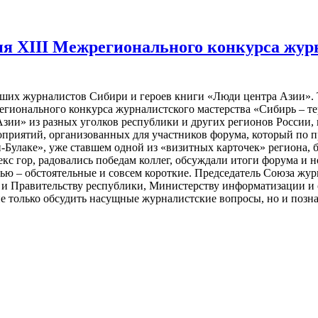
я XIII Межрегионального конкурса журн
чших журналистов Сибири и героев книги «Люди центра Азии». 
гионального конкурса журналистского мастерства «Сибирь – те
зии» из разных уголков республики и других регионов России,
оприятий, организованных для участников форума, который по
Булаке», уже ставшем одной из «визитных карточек» региона, бы
кс гор, радовались победам коллег, обсуждали итоги форума и 
вью – обстоятельные и совсем короткие. Председатель Союза жу
вы и Правительству республики, Министерству информатизации и
только обсудить насущные журналистские вопросы, но и познак