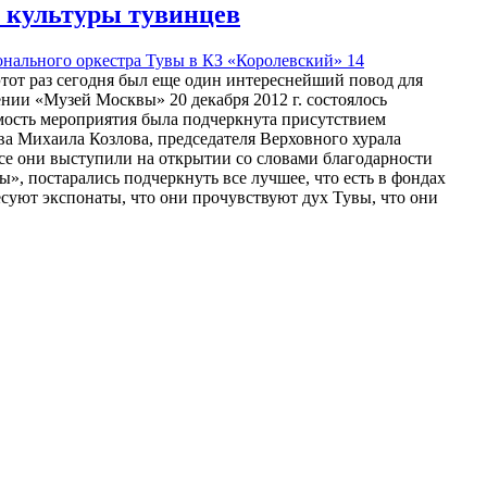
 культуры тувинцев
онального оркестра Тувы в КЗ «Королевский» 14
этот раз сегодня был еще один интереснейший повод для
нии «Музей Москвы» 20 декабря 2012 г. состоялось
мость мероприятия была подчеркнута присутствием
ва Михаила Козлова, председателя Верховного хурала
се они выступили на открытии со словами благодарности
 постарались подчеркнуть все лучшее, что есть в фондах
есуют экспонаты, что они прочувствуют дух Тувы, что они