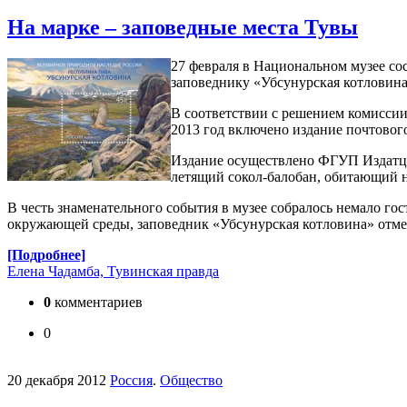
На марке – заповедные места Тувы
27 февраля в Национальном музее со
заповеднику «Убсунурская котловина
В соответствии с решением комиссии
2013 год включено издание почтовог
Издание осуществлено ФГУП Издатце
летящий сокол-балобан, обитающий н
В честь знаменательного события в музее собралось немало го
окружающей среды, заповедник «Убсунурская котловина» отмеч
[Подробнее]
Елена Чадамба, Тувинская правда
0
комментариев
0
20 декабря 2012
Россия
.
Общество