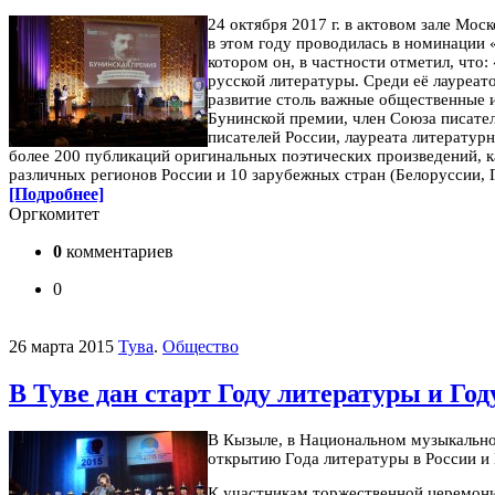
24 октября 2017 г. в актовом зале Мо
в этом году проводилась в номинации 
котором он, в частности отметил, что
русской литературы. Среди её лауреат
развитие столь важные общественные и
Бунинской премии, член Союза писате
писателей России, лауреата литерату
более 200 публикаций оригинальных поэтических произведений, к
различных регионов России и 10 зарубежных стран (Белоруссии, 
[Подробнее]
Оргкомитет
0
комментариев
0
26 марта 2015
Тува
.
Общество
В Туве дан старт Году литературы и Го
В Кызыле, в Национальном музыкальн
открытию Года литературы в России и 
К участникам торжественной церемони