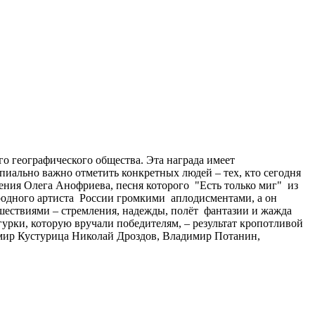
го географического общества. Эта награда имеет
иально важно отметить конкретных людей – тех, кто сегодня
ления Олега Анофриева, песня которого "Есть только миг" из
родного артиста России громкими аплодисментами, а он
ешествиями – стремления, надежды, полёт фантазии и жажда
урки, которую вручали победителям, – результат кропотливой
мир Кустурица Николай Дроздов, Владимир Потанин,