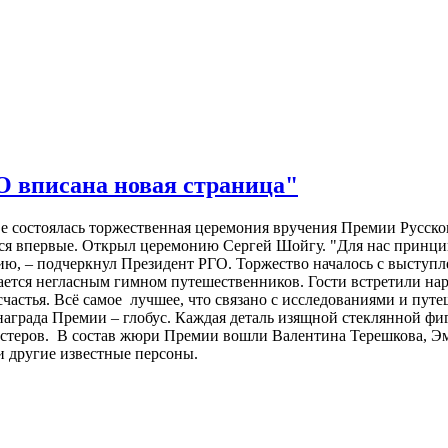
О вписана новая страница"
ве состоялась торжественная церемония вручения Премии Русско
я впервые. Открыл церемонию Сергей Шойгу. "Для нас принцип
рию, – подчеркнул Президент РГО. Торжество началось с выступ
ается негласным гимном путешественников. Гости встретили на
астья. Всё самое лучшее, что связано с исследованиями и пут
награда Премии – глобус. Каждая деталь изящной стеклянной фиг
стеров. В состав жюри Премии вошли Валентина Терешкова, Э
и другие известные персоны.