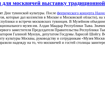
 для москвичей выставку традиционной
ят Дни тувинской культуры. После
феерического концерта Наци
ов, которые дал коллектив в Москве и Московской области), на 
еспублики и встречи московских тувинцев. В Музейном объедине
ационального музея им. Алдан Маадыр Республики Тыва. Значи
первого заместителя Председателя Правительства Республики Ты
натором Галиной Мунзук, депутатом Госдумы Ларисой Шойгу. В
 культуры Москвы, руководству и сотрудникам «Музея Москвы»,
разили надежду на то, что москвичей и гостей столицы заинтер