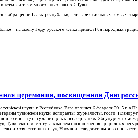
ы и всем жителям многонационально
й Тувы.
ся в обращении Главы республики, - четыре отдельных темы, четыр
.
ублике – на смену Году русского языка пришел Год народных тради
енная церемония, посвященная Дню росс
ссийской науки, в Республике Тыва пройдет 6 февраля 2015 г. в Пе
етераны тувинской науки, аспиранты, журналисты, гости. Планиру
инского института гуманитарных исследований, Убсунурского меж
ук, Тувинского института комплексного освоения природных ресур
 сельскохозяйственных наук, Научно-исследовательского институт