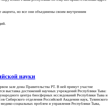
е акцента, но все они объединены своим внутренним
ций.
ийской науки
рвом зале дома Правительства РТ. В ней примут участие
ется выставка достижений научных учреждений Республики Тыва:
дународного центра биосферных исследований Республики Тыва и
сов Сибирского отделения Российской Академии наук, Тувинского
а медико-социальных проблем и управления Республики Тыва,