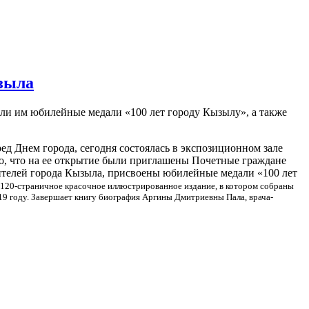
зыла
ли им юбилейные медали «100 лет городу Кызылу», а также
д Днем города, сегодня состоялась в экспозиционном зале
о, что на ее открытие были приглашены Почетные граждане
вителей города Кызыла, присвоены юбилейные медали «100 лет
– 120-страничное красочное иллюстрированное издание, в котором собраны
919 году. Завершает книгу биография Аргины Дмитриевны Пала, врача-