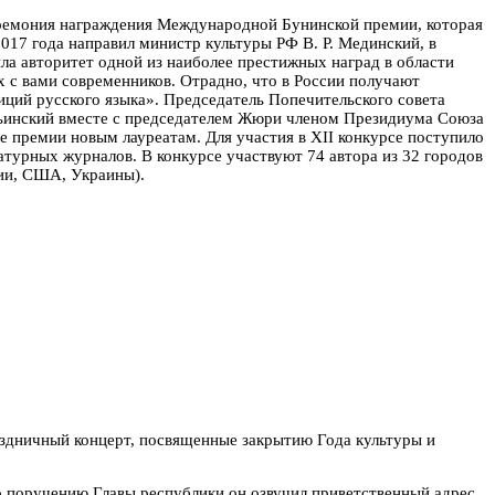
церемония награждения Международной Бунинской премии, которая
017 года направил министр культуры РФ В. Р. Мединский, в
ила авторитет одной из наиболее престижных наград в области
х с вами современников. Отрадно, что в России получают
иций русского языка».
Председатель Попечительского совета
льинский вместе с председателем Жюри членом Президиума Союза
ые премии новым лауреатам.
Для участия в ХII конкурсе поступило
атурных журналов. В конкурсе участвуют 74 автора из 32 городов
бии, США, Украины).
аздничный концерт, посвященные закрытию Года культуры и
 поручению Главы республики он озвучил приветственный адрес