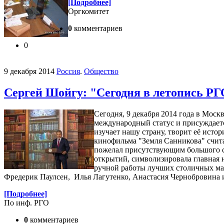
[Подробнее]
Оргкомитет
0
комментариев
0
9 декабря 2014
Россия
.
Общество
Сергей Шойгу: "Сегодня в летопись РГ
Сегодня, 9 декабря 2014 года в Моск
международный статус и присуждаетс
изучает нашу страну, творит её исто
кинофильма "Земля Санникова" счит
пожелал присутствующим большого сч
открытий, символизировала главная 
ручной работы лучших столичных ма
Фредерик Паулсен, Илья Лагутенко, Анастасия Чернобровина 
[Подробнее]
По инф. РГО
0
комментариев