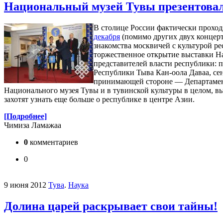
Национальный музей Тувы презентовал
В столице России фактически проход
декабря
(помимо других двух концерт
знакомства москвичей с культурой р
торжественное открытие выставки Н
представителей власти республики: 
Республики Тыва Кан-оола Даваа, се
принимающей стороне — Департаменту
Национального музея Тувы и в тувинской культуры в целом, вы
захотят узнать еще больше о республике в центре Азии.
[Подробнее]
Чимиза Ламажаа
0
комментариев
0
9 июня 2012
Тува
.
Наука
Долина царей раскрывает свои тайны!