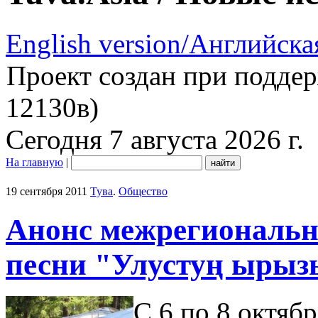
English version/Английска
Проект создан при подде
12130в)
Сегодня 7 августа 2026 г.
На главную
|
19 сентября 2011
Тува
.
Общество
Анонс межрегиональн
песни "Улустуң ырыз
С 6 по 8 октяб