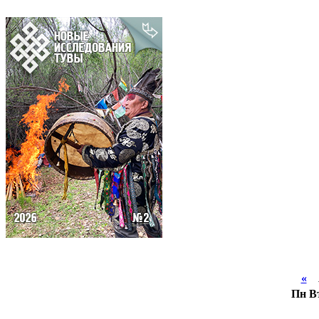
«
А
Пн
В