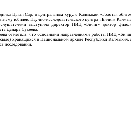
аздника Цаган Сар, в центральном хуруле Калмыкии «Золотая обит
летнему юбилею Научно-исследовательского центра «Бичиг» Калмыц
 слушателями выступила директор НИЦ «Бичиг» доктор филоло
ета Данара Сусеева.
еева отметила, что основными направлениями работы НИЦ «Бичиг
исьмо) хранящихся в Национальном архиве Республики Калмыкия, а
ов исследований.