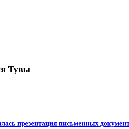
ия Тувы
лась презентация письменных документо