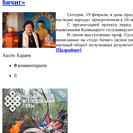
бичиг»
Сегодня, 19 февраля, в день пр
наследие народа» приуроченная к 10-
С презентацией проекта перед
языкознания Калмыцкого госуниверсит
В своем выступлении проф. Сус
написанных на «тодо бичиг» (ясное п
научный оборот полученных результат
[Подробнее]
Аксён Хараев
0
комментариев
0