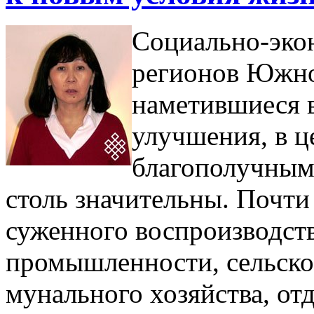
Социально-эко
регионов Южно
наметив­шиеся 
улучшения, в ц
благополучным
столь значительны. Почти
суженного воспроизводст
промышленности, сельског
мунального хозяйства, отд